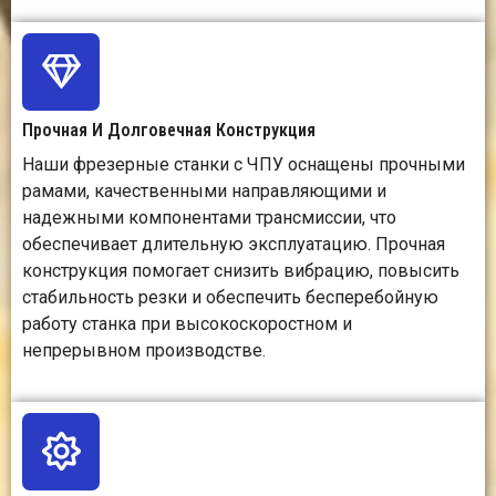
глубокую резку,
эфф
рельефную резьбу,
пр
фрезеровку пазов и 3D-
глубо
фрезерование.
обраб
Прочная И Долговечная Конструкция
м
Наши фрезерные станки с ЧПУ оснащены прочными
рамами, качественными направляющими и
Возможность
Подходит для сложных
Отли
надежными компонентами трансмиссии, что
детализации
узоров, рельефов,
для
обеспечивает длительную эксплуатацию. Прочная
канавок, отверстий и
мелк
конструкция помогает снизить вибрацию, повысить
фигурных кромок.
точн
стабильность резки и обеспечить бесперебойную
работу станка при высокоскоростном и
непрерывном производстве.
Гибкость дизайна
Поддерживает 2D-резку,
По
2.5D-гравировку и 3D-
точну
рельефную обработку.
о