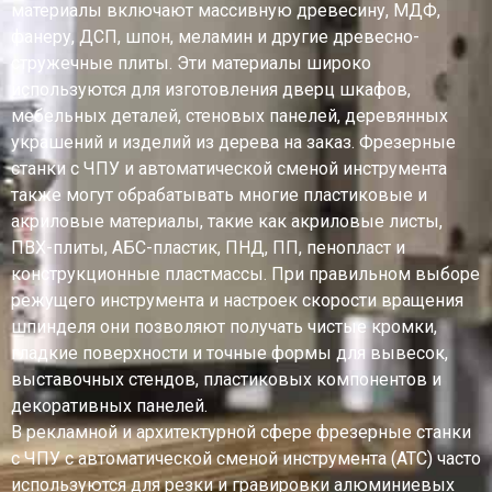
материалы включают массивную древесину, МДФ,
фанеру, ДСП, шпон, меламин и другие древесно-
стружечные плиты. Эти материалы широко
используются для изготовления дверц шкафов,
мебельных деталей, стеновых панелей, деревянных
украшений и изделий из дерева на заказ. Фрезерные
станки с ЧПУ и автоматической сменой инструмента
также могут обрабатывать многие пластиковые и
акриловые материалы, такие как акриловые листы,
ПВХ-плиты, АБС-пластик, ПНД, ПП, пенопласт и
конструкционные пластмассы. При правильном выборе
режущего инструмента и настроек скорости вращения
шпинделя они позволяют получать чистые кромки,
гладкие поверхности и точные формы для вывесок,
выставочных стендов, пластиковых компонентов и
декоративных панелей.
В рекламной и архитектурной сфере фрезерные станки
с ЧПУ с автоматической сменой инструмента (ATC) часто
используются для резки и гравировки алюминиевых