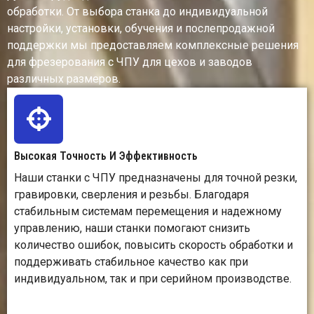
больш
обработки. От выбора станка до индивидуальной
настройки, установки, обучения и послепродажной
Площадь обработки
Часто доступны в
Об
поддержки мы предоставляем комплексные решения
больших размерах для
мень
для фрезерования с ЧПУ для цехов и заводов
размещения
зону
различных размеров.
полноразмерных
фрезе
панелей.
Высокая Точность И Эффективность
Чистота
Позволяет получать
Позво
Наши станки с ЧПУ предназначены для точной резки,
поверхности
чистые фрезерованные
оче
гравировки, сверления и резьбы. Благодаря
кромки и резные
точны
стабильным системам перемещения и надежному
поверхности при
на ме
управлению, наши станки помогают снизить
использовании
соответствующих
количество ошибок, повысить скорость обработки и
инструментов и
поддерживать стабильное качество как при
настроек.
индивидуальном, так и при серийном производстве.
Глубина резания
Может выполнять
Обла