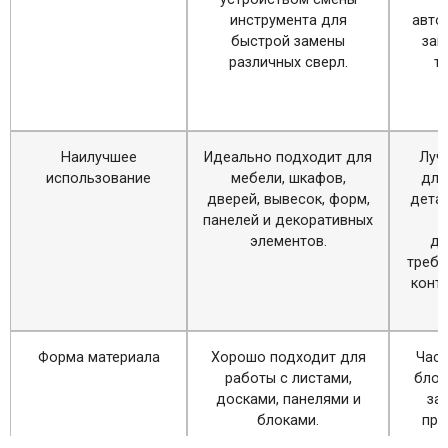
инструмента для
авто
быстрой замены
зав
различных сверл.
ти
Наилучшее
Идеально подходит для
Луч
использование
мебели, шкафов,
для
дверей, вывесок, форм,
дета
панелей и декоративных
элементов.
де
требу
конт
о
Форма материала
Хорошо подходит для
Част
работы с листами,
блок
досками, панелями и
за
блоками.
пре