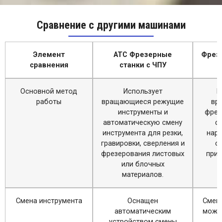
Сравнение с другими машинами
Элемент
ATC Фрезерные
Фрез
сравнения
станки с ЧПУ
Основной метод
Использует
И
работы
вращающиеся режущие
вр
инструменты и
фрез
автоматическую смену
ф
инструмента для резки,
наре
гравировки, сверления и
с
фрезерования листовых
прид
или блочных
материалов.
Смена инструмента
Оснащен
Смен
автоматическим
може
устройством смены