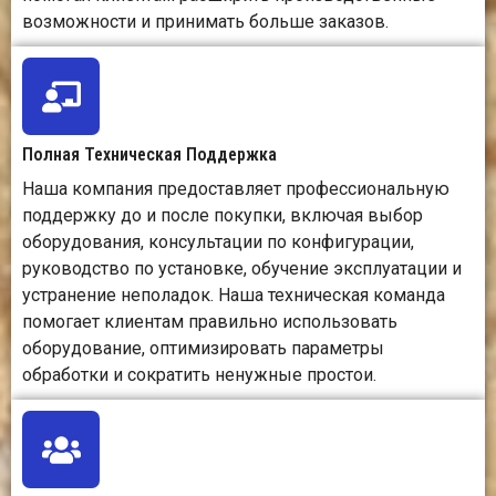
выгодно для
пр
возможности и принимать больше заказов.
предприятий,
конст
занимающихся
преци
деревообработкой,
компо
изготовлением
необхо
вывесок и
осн
обработкой
Полная Техническая Поддержка
панелей.
Наша компания предоставляет профессиональную
поддержку до и после покупки, включая выбор
Главное
Предлагает
Обесп
оборудования, консультации по конфигурации,
преимущество
оптимальный
высокую 
руководство по установке, обучение эксплуатации и
баланс
точн
устранение неполадок. Наша техническая команда
универсальности,
прочн
производительности
сложных
помогает клиентам правильно использовать
и стоимости для
механ
оборудование, оптимизировать параметры
резки и гравировки
обра
обработки и сократить ненужные простои.
различных
материалов.