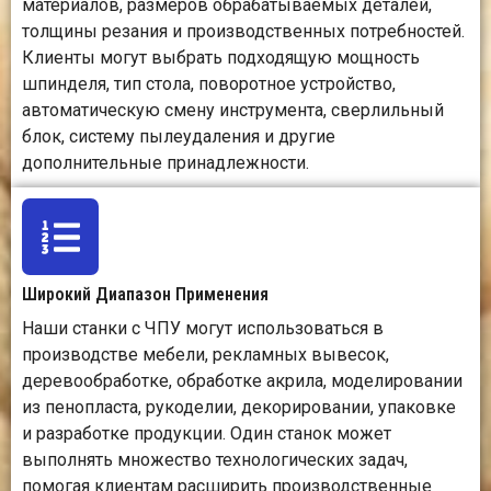
материалов, размеров обрабатываемых деталей,
оборудования,
контро
толщины резания и производственных потребностей.
загрузки листового
условий 
материала,
Клиенты могут выбрать подходящую мощность
пылеудаления и
шпинделя, тип стола, поворотное устройство,
размещения
автоматическую смену инструмента, сверлильный
готовых деталей.
блок, систему пылеудаления и другие
дополнительные принадлежности.
Вопросы
К основным рискам
К основ
безопасности
относятся
относят
вращающиеся
инстр
инструменты,
стр
летящая стружка,
охлаж
Широкий Диапазон Применения
пыль, шум и
жидкост
движение
сила р
Наши станки с ЧПУ могут использоваться в
заготовки.
движени
производстве мебели, рекламных вывесок,
деревообработке, обработке акрила, моделировании
из пенопласта, рукоделии, декорировании, упаковке
и разработке продукции. Один станок может
Стоимость позиции
Зачастую это
Как пра
выполнять множество технологических задач,
экономически
дороже и
помогая клиентам расширить производственные