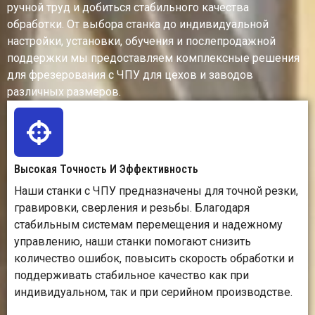
деревом, в
преци
ручной труд и добиться стабильного качества
рекламной сфере и
механ
обработки. От выбора станка до индивидуальной
при выполнении
дет
настройки, установки, обучения и послепродажной
различных
поддержки мы предоставляем комплексные решения
производственных
для фрезерования с ЧПУ для цехов и заводов
задач.
различных размеров.
Чистота
При использовании
Дост
поверхности
соответствующих
безу
инструментов и
чи
параметров можно
пове
Высокая Точность И Эффективность
создавать гладкие
воз
кромки и резные
бла
Наши станки с ЧПУ предназначены для точной резки,
поверхности.
испол
гравировки, сверления и резьбы. Благодаря
высок
стабильным системам перемещения и надежному
инстр
управлению, наши станки помогают снизить
совр
количество ошибок, повысить скорость обработки и
методов 
поддерживать стабильное качество как при
индивидуальном, так и при серийном производстве.
Возможности 3D-
Подходит для 2D-
Отлично