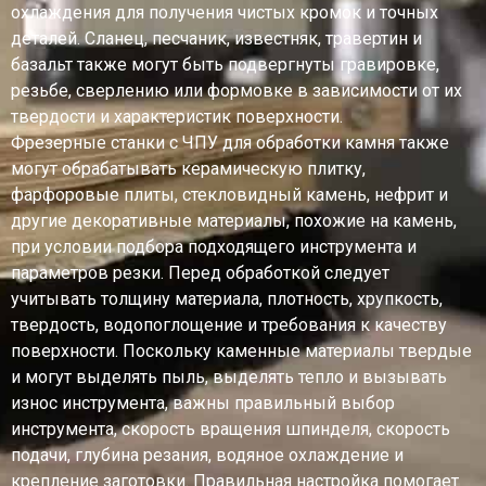
охлаждения для получения чистых кромок и точных
деталей. Сланец, песчаник, известняк, травертин и
базальт также могут быть подвергнуты гравировке,
резьбе, сверлению или формовке в зависимости от их
твердости и характеристик поверхности.
Фрезерные станки с ЧПУ для обработки камня также
могут обрабатывать керамическую плитку,
фарфоровые плиты, стекловидный камень, нефрит и
другие декоративные материалы, похожие на камень,
при условии подбора подходящего инструмента и
параметров резки. Перед обработкой следует
учитывать толщину материала, плотность, хрупкость,
твердость, водопоглощение и требования к качеству
поверхности. Поскольку каменные материалы твердые
и могут выделять пыль, выделять тепло и вызывать
износ инструмента, важны правильный выбор
инструмента, скорость вращения шпинделя, скорость
подачи, глубина резания, водяное охлаждение и
крепление заготовки. Правильная настройка помогает