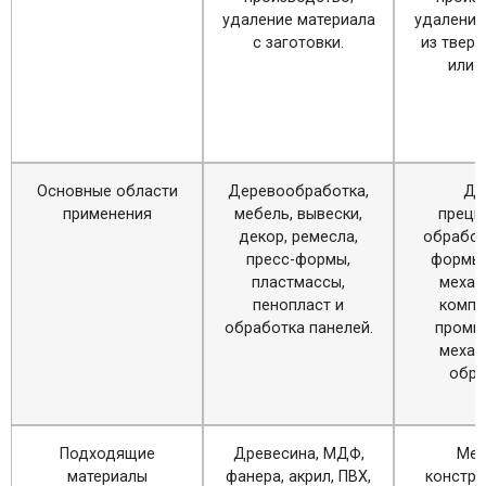
удаление материала
удаление
с заготовки.
из твер
или 
Основные области
Деревообработка,
Де
применения
мебель, вывески,
преци
декор, ремесла,
обработ
пресс-формы,
формы,
пластмассы,
механ
пенопласт и
компо
обработка панелей.
промы
механ
обра
Подходящие
Древесина, МДФ,
Мет
материалы
фанера, акрил, ПВХ,
констр