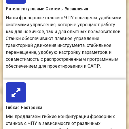
инструменты, цанги
охлаж
Интеллектуальные Системы Управления
и зажимные
жидк
приспособления.
измер
Наши фрезерные станки с ЧПУ оснащены удобными
инстр
системами управления, которые упрощают работу
как для новичков, так и для опытных пользователей.
Сложность
Умеренная
Более
Станки обеспечивают плавное управление
настройки
сложность;
производ
траекторией движения инструмента, стабильное
требуется
требуе
перемещение, удобную настройку параметров и
программирование
зажима,
совместимость с распространенным программным
траектории
инстр
обеспечением для проектирования и САПР.
движения
стратеги
инструмента,
и контр
фиксация
охлаж
материала, выбор
жид
инструмента и
контроль пыли.
Гибкая Настройка
Требования к
Необходимо
Обычно э
Мы предлагаем гибкие конфигурации фрезерных
рабочему
достаточно места
про
станков с ЧПУ в зависимости от различных
пространству
для работы
фундамен