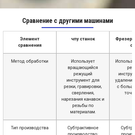
Сравнение с другими машинами
Элемент
чпу станок
Фрезерн
сравнения
с
Метод обработки
Использует
Использу
вращающийся
ре
режущий
инстру
инструмент для
удаления
резки, гравировки,
с больш
сверления,
точн
нарезания канавок и
резьбы по
материалам.
Тип производства
Субтрактивное
Субтр
производство;
произ