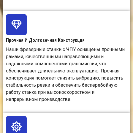
обработки
резки, 2.5D-
для сл
рельефной резьбы и
обра
некоторых видов
изгот
3D-резки.
высок
дет
Прочная И Долговечная Конструкция
Наши фрезерные станки с ЧПУ оснащены прочными
рамами, качественными направляющими и
Производительность
Эффективен для
Эффект
надежными компонентами трансмиссии, что
линии
серийного
изгот
обеспечивает длительную эксплуатацию. Прочная
производства
преци
конструкция помогает снизить вибрацию, повысить
мебельных деталей,
деталей,
вывесок, панелей и
требуе
стабильность резки и обеспечить бесперебойную
декоративных
врем
работу станка при высокоскоростном и
изделий.
наст
непрерывном производстве.
Требования к
Для работы
Требуют
инструментам
требуются фрезы,
дер
сверла,
инстр
гравировальные
приспо