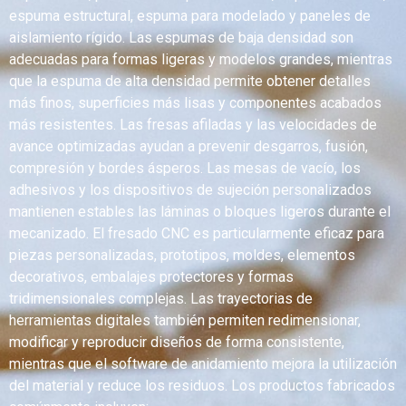
espuma estructural, espuma para modelado y paneles de
aislamiento rígido. Las espumas de baja densidad son
adecuadas para formas ligeras y modelos grandes, mientras
que la espuma de alta densidad permite obtener detalles
más finos, superficies más lisas y componentes acabados
más resistentes. Las fresas afiladas y las velocidades de
avance optimizadas ayudan a prevenir desgarros, fusión,
compresión y bordes ásperos. Las mesas de vacío, los
adhesivos y los dispositivos de sujeción personalizados
mantienen estables las láminas o bloques ligeros durante el
mecanizado. El fresado CNC es particularmente eficaz para
piezas personalizadas, prototipos, moldes, elementos
decorativos, embalajes protectores y formas
tridimensionales complejas. Las trayectorias de
herramientas digitales también permiten redimensionar,
modificar y reproducir diseños de forma consistente,
mientras que el software de anidamiento mejora la utilización
del material y reduce los residuos. Los productos fabricados