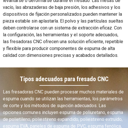
levantarse o deformarse durante el fresado. Las mesas de
vacío, las abrazaderas de baja presión, los adhesivos y los
dispositivos de fijación personalizados pueden mantener la
pieza estable sin aplastarla. El polvo y las partículas sueltas
deben controlarse con un sistema de extracción eficaz. Con
la configuración, las herramientas y el soporte adecuados,
las fresadoras CNC ofrecen una solución eficiente, repetible
y flexible para producir componentes de espuma de alta
calidad con dimensiones precisas y acabados detallados.
Tipos adecuados para fresado CNC
Las fresadoras CNC pueden procesar muchos materiales de
espuma cuando se utilizan las herramientas, los parámetros
de corte y los métodos de sujeción adecuados. Las
opciones comunes incluyen espuma de poliuretano, espuma
de polietileno, poliestireno expandido, poliestireno extruido,
espuma EVA, paneles de espuma de PVC, espuma fenólica,