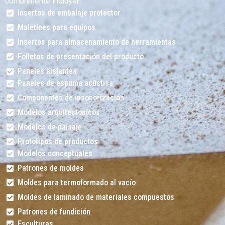
comúnmente incluyen:
Insertos de embalaje protector
Maletines para equipos
Insertos para almacenamiento de herramientas
Folletos de presentación del producto
Paneles aislantes
Paneles de espuma acústica
Componentes de insonorización
Modelos arquitectonicos
Modelos de paisaje
Prototipos de productos
Modelos conceptuales
Patrones de moldes
Moldes para termoformado al vacío
Moldes de laminado de materiales compuestos
Patrones de fundición
Esculturas