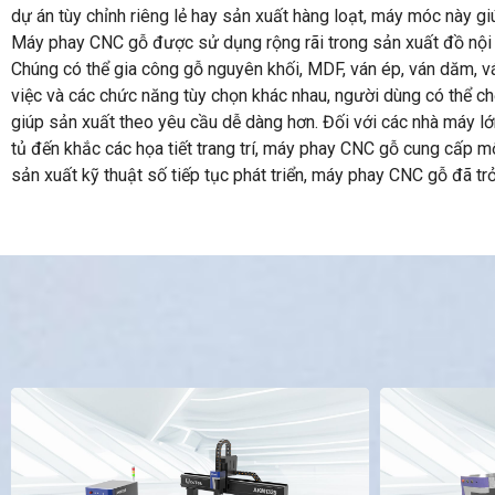
dự án tùy chỉnh riêng lẻ hay sản xuất hàng loạt, máy móc này giú
Máy phay CNC gỗ được sử dụng rộng rãi trong sản xuất đồ nội th
Chúng có thể gia công gỗ nguyên khối, MDF, ván ép, ván dăm, ván
việc và các chức năng tùy chọn khác nhau, người dùng có thể c
giúp sản xuất theo yêu cầu dễ dàng hơn. Đối với các nhà máy lớn
tủ đến khắc các họa tiết trang trí, máy phay CNC gỗ cung cấp mộ
sản xuất kỹ thuật số tiếp tục phát triển, máy phay CNC gỗ đã tr