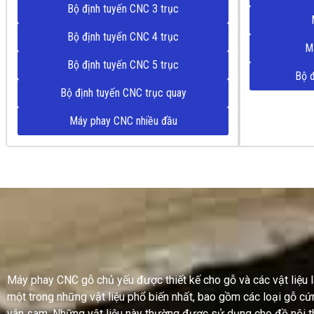
Bộ định tuyến CNC 3 trục
Bộ định tuyến CNC 4 trục
M
Bộ định tuyến CNC 5 trục
Bộ 
Bộ định tuyến CNC trục quay
Máy phay CNC nhiều đầu
Máy phay CNC gỗ chủ yếu được thiết kế cho gỗ và các vật liệu là
một trong những vật liệu phổ biến nhất, bao gồm các loại gỗ cứ
vân sam. Những vật liệu này thường được sử dụng cho đồ nội th