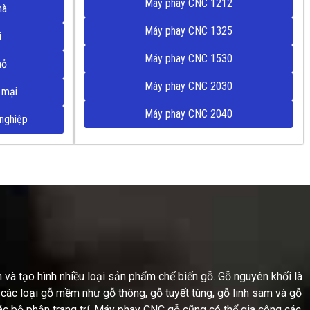
Máy phay CNC 1212
hà
Máy phay CNC 1325
i
Máy phay CNC 1530
hỏ
Máy phay CNC 2030
 mại
Máy phay CNC 2040
nghiệp
h và tạo hình nhiều loại sản phẩm chế biến gỗ. Gỗ nguyên khối là
 các loại gỗ mềm như gỗ thông, gỗ tuyết tùng, gỗ linh sam và gỗ
ác bộ phận trang trí. Máy phay CNC gỗ cũng có thể gia công các