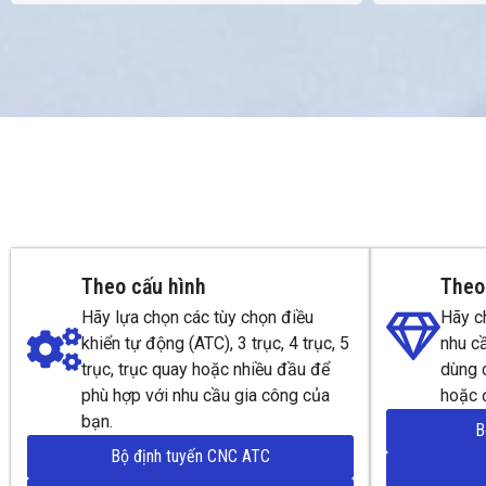
Theo cấu hình
Theo 
Hãy lựa chọn các tùy chọn điều
Hãy c
khiển tự động (ATC), 3 trục, 4 trục, 5
nhu cầ
trục, trục quay hoặc nhiều đầu để
dùng c
phù hợp với nhu cầu gia công của
hoặc 
bạn.
B
Bộ định tuyến CNC ATC