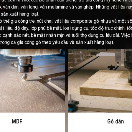
ván dán, ván lạng, ván melamine và ván ghép. Những vật liệu này 
 sản xuất hàng loạt.
 thể gia công tre, nút chai, vật liệu composite gỗ-nhựa và một
t liệu, độ dày, lớp phủ bề mặt, loại dụng cụ, tốc độ trục chính, t
cạnh sắc nét, bề mặt nhẵn mịn và tuổi thọ dụng cụ lâu dài. Việc l
ong cả gia công gỗ theo yêu cầu và sản xuất hàng loạt.
Gỗ dán
Cao su