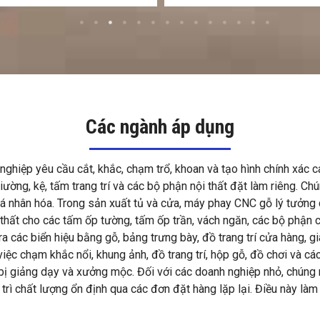
Các ngành áp dụng
iệp yêu cầu cắt, khắc, chạm trổ, khoan và tạo hình chính xác cá
ờng, kệ, tấm trang trí và các bộ phận nội thất đặt làm riêng. Chú
 cá nhân hóa. Trong sản xuất tủ và cửa, máy phay CNC gỗ lý tưởng 
 thất cho các tấm ốp tường, tấm ốp trần, vách ngăn, các bộ phận cầu
các biển hiệu bằng gỗ, bảng trưng bày, đồ trang trí cửa hàng, gi
ệc chạm khắc nổi, khung ảnh, đồ trang trí, hộp gỗ, đồ chơi và cá
 bị giảng dạy và xưởng mộc. Đối với các doanh nghiệp nhỏ, chúng
uy trì chất lượng ổn định qua các đơn đặt hàng lặp lại. Điều này là