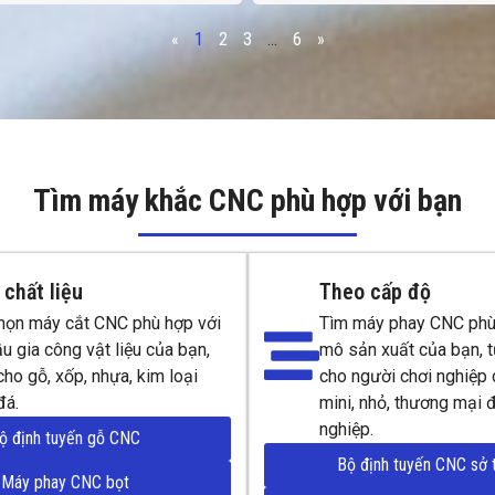
«
1
2
3
...
6
»
Tìm máy khắc CNC phù hợp với bạn
chất liệu
Theo cấp độ
họn máy cắt CNC phù hợp với
Tìm máy phay CNC phù
u gia công vật liệu của bạn,
mô sản xuất của bạn, 
ho gỗ, xốp, nhựa, kim loại
cho người chơi nghiệp d
đá.
mini, nhỏ, thương mại 
nghiệp.
ộ định tuyến gỗ CNC
Bộ định tuyến CNC sở 
Máy phay CNC bọt