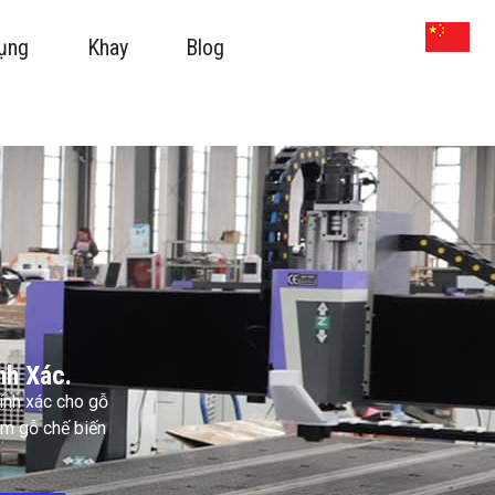
ụng
Khay
Blog
nh Xác.
ính xác cho gỗ
ẩm gỗ chế biến