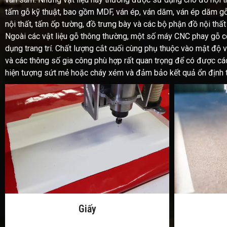
tấm gỗ kỹ thuật, bao gồm MDF, ván ép, ván dăm, ván ép dăm gỗ, 
nội thất, tấm ốp tường, đồ trưng bày và các bộ phận đồ nội thất
Ngoài các vật liệu gỗ thông thường, một số máy CNC phay gỗ có
dụng trang trí. Chất lượng cắt cuối cùng phụ thuộc vào mật độ vậ
và các thông số gia công phù hợp rất quan trọng để có được các 
hiện tượng sứt mẻ hoặc cháy xém và đảm bảo kết quả ổn định tr
MDF