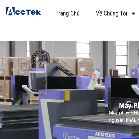
Trang Chủ
Về Chúng Tôi
Máy Ph
Máy phay CNC 
nguyên khối, 