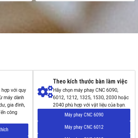
Theo kích thước bàn làm việc
 hợp với quy
Hãy chọn máy phay CNC 6090,
từ máy dành
6012, 1212, 1325, 1530, 2030 hoặc
ư, gia đình,
2040 phù hợp với vật liệu của bạn.
đến công
Máy phay CNC 6090
Máy phay CNC 6012
thích