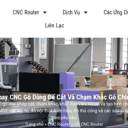
CNC Router
Dịch Vụ
Các Ứng D
Liên Lạc
ay CNC Gỗ Dùng Để Cắt Và Chạm Khắc Gỗ Chí
gỗ cho phép cắt, chạm khắc, khắc hoa văn, khoan và tạo hình ch
MDF, ván ép, tủ, đồ nội thất, biển hiệu, đồ thủ công và các sản ph
theo yêu cầu.
Trang chủ
»
CNC Router
»
Gỗ CNC Router