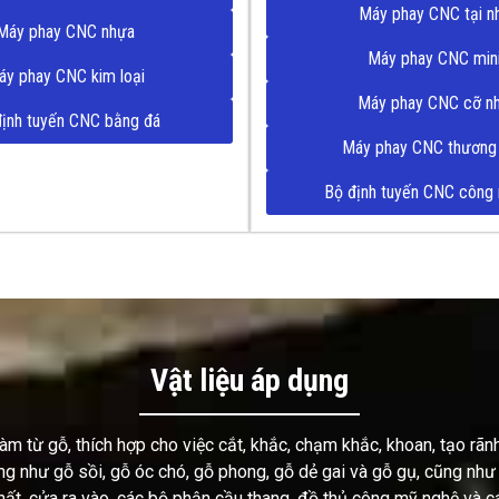
Máy phay CNC tại n
Máy phay CNC nhựa
Máy phay CNC min
áy phay CNC kim loại
Máy phay CNC cỡ n
định tuyến CNC bằng đá
Máy phay CNC thương
Bộ định tuyến CNC công 
Vật liệu áp dụng
m từ gỗ, thích hợp cho việc cắt, khắc, chạm khắc, khoan, tạo rãn
ng như gỗ sồi, gỗ óc chó, gỗ phong, gỗ dẻ gai và gỗ gụ, cũng như
ất, cửa ra vào, các bộ phận cầu thang, đồ thủ công mỹ nghệ và c