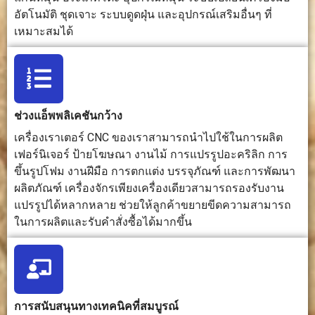
อัตโนมัติ ชุดเจาะ ระบบดูดฝุ่น และอุปกรณ์เสริมอื่นๆ ที่
งาน และ
ยึดชิ้นงาน,
ควัน
อุปกรณ์ยึดชิ้น
น้ำหล่อเย็น
เหมาะสมได้
งาน
และเครื่อง
มือวัด
ความซับ
ระดับปานกลาง;
ในระดับที่สูง
ระดับปา
ซ้อนในการ
จำเป็นต้องมีการ
ขึ้น จำเป็น
กลาง;
ช่วงแอ็พพลิเคชันกว้าง
ตั้งค่า
เขียนโปรแกรม
ต้องมีการจับ
จำเป็นต้อง
เครื่องเราเตอร์ CNC ของเราสามารถนำไปใช้ในการผลิต
เส้นทางการตัด
ยึดที่แม่นยำ
การตั้งค่าจ
เฟอร์นิเจอร์ ป้ายโฆษณา งานไม้ การแปรรูปอะคริลิก การ
เฉือน การแก้ไข
การตั้งค่า
โฟกัส กา
วัสดุ การเลือก
เครื่องมือ
ปรับ
ขึ้นรูปโฟม งานฝีมือ การตกแต่ง บรรจุภัณฑ์ และการพัฒนา
เครื่องมือ และ
กลยุทธ์การ
พารามิเตอร
ผลิตภัณฑ์ เครื่องจักรเพียงเครื่องเดียวสามารถรองรับงาน
การควบคุมฝุ่น
ตัดเฉือน
การระบา
แปรรูปได้หลากหลาย ช่วยให้ลูกค้าขยายขีดความสามารถ
และการ
อากาศ แล
ในการผลิตและรับคำสั่งซื้อได้มากขึ้น
ควบคุมสาร
การควบคุ
หล่อเย็น
ความ
ปลอดภัย
ข้อกำหนด
ต้องมีพื้นที่เพียง
โดยปกติแล้ว
จำเป็นต้อง
การสนับสนุนทางเทคนิคที่สมบูรณ์
พื้นที่ทำงาน
พอสำหรับการ
จำเป็นต้องมี
การระบา