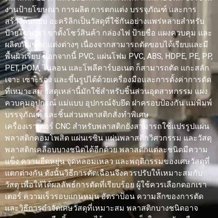
งานป้ายโฆษณา การผลิต การตกแต่ง บรรจุภัณฑ์ และการ
สร้างต้นแบบ อะคริลิกเป็นวัสดุที่ใช้กันอย่างแพร่หลายสำหรับ
ป้ายโฆษณา ขาตั้งโชว์สินค้า กล่องไฟ ป้ายชื่อ แผงควบคุม และ
ผลิตภัณฑ์ตกแต่งต่างๆ เนื่องจากสามารถตัดขอบได้เรียบและมี
พื้นผิวเรียบ นอกจากนี้ PVC, แผ่นโฟม PVC, ABS, HDPE, PE, PP,
PET, POM, ไนลอน และโพลีคาร์บอเนต ก็สามารถตัด แกะสลัก
เจาะ เซาะร่อง และขึ้นรูปได้ด้วยเครื่องมือและการตั้งค่าการตัด
ที่เหมาะสม วัสดุเหล่านี้มักใช้สำหรับชิ้นส่วนอุตสาหกรรม แผง
ควบคุมอุปกรณ์ แม่แบบ อุปกรณ์จับยึด ฝาครอบป้องกัน แม่พิมพ์
บรรจุภัณฑ์ และชิ้นส่วนพลาสติกสั่งทำพิเศษ
เครื่องเราเตอร์ CNC สำหรับพลาสติกยังสามารถใช้แปรรูปแผ่น
พลาสติกคอมโพสิต แผ่นเรซิน แผ่นพลาสติกวิศวกรรม และวัสดุ
พลาสติกเคลือบบางชนิดได้อีกด้วย พลาสติกแต่ละชนิดมีความ
แข็ง ความยืดหยุ่น จุดหลอมเหลว และพฤติกรรมของเศษวัสดุที่
แตกต่างกัน ดังนั้นวิธีการตัดเฉือนจึงควรปรับให้เหมาะสมกับ
วัสดุ เพื่อให้ได้ผลลัพธ์การตัดที่เรียบร้อย ผู้ใช้ควรเลือกดอกเรา
เตอร์ ความเร็วรอบแกนหมุน อัตราป้อน ความลึกของการตัด
และวิธีการกำจัดเศษวัสดุที่เหมาะสม พลาสติกบางชนิดอาจ