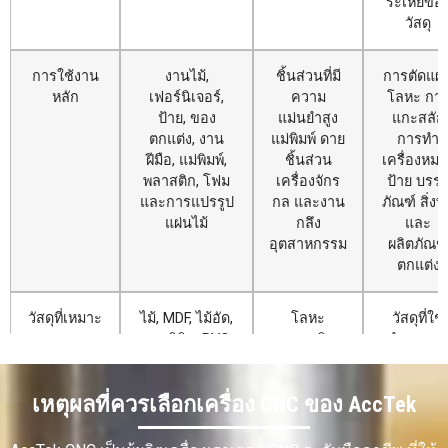
ระเหยขอ
วัสดุ
การใช้งาน
งานไม้,
ชิ้นส่วนที่มี
การตัดแผ่
หลัก
เฟอร์นิเจอร์,
ความ
โลหะ กา
ป้าย, ของ
แม่นยำสูง
แกะสลัก
ตกแต่ง, งาน
แม่พิมพ์ ดาย
การทำ
ฝีมือ, แม่พิมพ์,
ชิ้นส่วน
เครื่องหมา
พลาสติก, โฟม
เครื่องจักร
ป้าย บรรจ
และการแปรรูป
กล และงาน
ภัณฑ์ สิ่งท
แผ่นไม้
กลึง
และ
อุตสาหกรรม
ผลิตภัณฑ์
ตกแต่ง
วัสดุที่เหมาะ
ไม้, MDF, ไม้อัด,
โลหะ
วัสดุที่ใช้
สม
อะคริลิก, PVC,
พลาสติก
ทำเลเซอร
พลาสติก, โฟม,
วิศวกรรม
ได้แก่ ไม้
ยาง, หนัง, วัสดุ
วัสดุแข็ง
อะคริลิก
เหตุผลที่ควรเลือกเครื่อง CNC ของ AccTek
ผสม และโลหะ
และวัสดุ
กระดาษ ผ้
อ่อนบางชนิด
อุตสาหกรรม
หนัง
ที่มีความ
พลาสติก