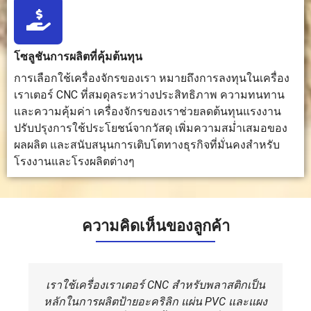
ตำแหน่ง
มักเป็นวิธีที่คุ้ม
โดยทั่วไป
ค่าใช้จ่าย
ต้นทุน
ค่าสำหรับธุรกิจ
แล้วจะมี
แตกต่างกั
งานไม้ งานป้าย
ราคาแพง
อย่างมาก
และงานแปรรูป
กว่า
ขึ้นอยู่กับ
โซลูชันการผลิตที่คุ้มต้นทุน
แผ่นไม้
เนื่องจาก
ประเภทขอ
การเลือกใช้เครื่องจักรของเรา หมายถึงการลงทุนในเครื่อง
โครงสร้างที่
เลเซอร์
แข็งแรงกว่า
กำลังไฟ
เราเตอร์ CNC ที่สมดุลระหว่างประสิทธิภาพ ความทนทาน
ชิ้นส่วนที่มี
พื้นที่การ
และความคุ้มค่า เครื่องจักรของเราช่วยลดต้นทุนแรงงาน
ความ
ทำงาน แล
ปรับปรุงการใช้ประโยชน์จากวัสดุ เพิ่มความสม่ำเสมอของ
แม่นยำสูง
ระบบควา
ผลผลิต และสนับสนุนการเติบโตทางธุรกิจที่มั่นคงสำหรับ
และความ
ปลอดภัย
โรงงานและโรงผลิตต่างๆ
ต้องการ
เครื่องมือใน
การผลิต
ความคิดเห็นของลูกค้า
ข้อได้เปรียบ
นำเสนอความ
ให้ความ
ให้การตัดที
หลัก
สมดุลที่ลงตัว
แข็งแกร่ง
รวดเร็ว
ระหว่างความ
ความ
สะอาด แล
อเนกประสงค์
แม่นยำ และ
ไม่สัมผัส
เราใช้เครื่องเราเตอร์ CNC สำหรับพลาสติกเป็น
ประสิทธิภาพ
ความ
รวมถึงกา
หลักในการผลิตป้ายอะคริลิก แผ่น PVC และแผง
และต้นทุน
ทนทานสูง
แกะสลักที