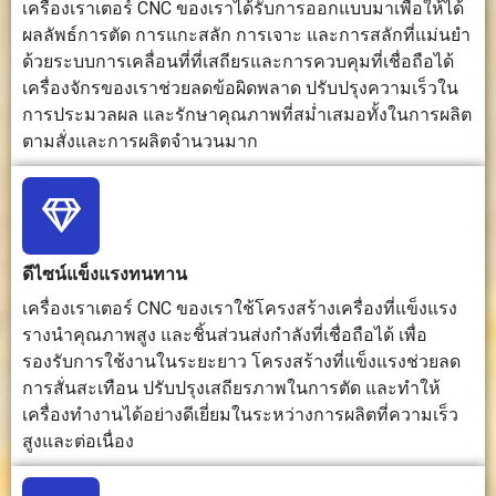
เครื่องเราเตอร์ CNC ของเราได้รับการออกแบบมาเพื่อให้ได้
และงานผลิต
เครื่องจักร
ลวดลายที่
ผลลัพธ์การตัด การแกะสลัก การเจาะ และการสลักที่แม่นยำ
ทั่วไป
กลที่ต้องการ
ซับซ้อน
ความแม่นยิง
ด้วยระบบการเคลื่อนที่ที่เสถียรและการควบคุมที่เชื่อถือได้
สูง
เครื่องจักรของเราช่วยลดข้อผิดพลาด ปรับปรุงความเร็วใน
การประมวลผล และรักษาคุณภาพที่สม่ำเสมอทั้งในการผลิต
ตามสั่งและการผลิตจำนวนมาก
พื้นผิว
สามารถสร้าง
สามารถ
อาจทิ้งรอ
ขอบเรียบและ
สร้างพื้นผิวที่
ความร้อ
พื้นผิวแกะสลัก
เรียบเนียน
รอยด่าง
ได้ด้วยเครื่องมือ
ละเอียดได้
หรือขอบ
และพารามิเตอร์
ด้วยเครื่อง
ไหม้เล็กน้
ที่เหมาะสม
มือที่มีความ
บนวัสดุบา
ดีไซน์แข็งแรงทนทาน
แม่นยำสูง
ชนิด
และกลยุทธ์
เครื่องเราเตอร์ CNC ของเราใช้โครงสร้างเครื่องที่แข็งแรง
การกลึงขึ้น
รางนำคุณภาพสูง และชิ้นส่วนส่งกำลังที่เชื่อถือได้ เพื่อ
รูป
รองรับการใช้งานในระยะยาว โครงสร้างที่แข็งแรงช่วยลด
การสั่นสะเทือน ปรับปรุงเสถียรภาพในการตัด และทำให้
ความ
เหมาะสำหรับ
เหมาะอย่าง
ส่วนใหญ่ใช
เครื่องทำงานได้อย่างดีเยี่ยมในระหว่างการผลิตที่ความเร็ว
สามารถใน
การตัดแบบ 2
ยิ่งสำหรับ
สำหรับกา
สูงและต่อเนื่อง
การประมวล
มิติ, การแกะ
การขึ้นรูป
ตัดแบบ 2
ผล 3 มิติ
สลักนูนต่ำแบบ
ชิ้นงาน 3
มิติและกา