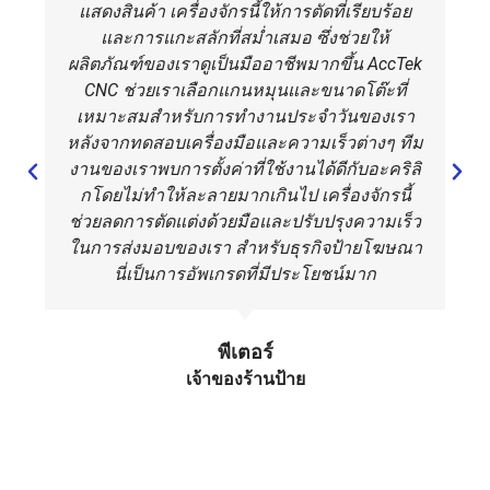
แสดงสินค้า เครื่องจักรนี้ให้การตัดที่เรียบร้อย
สำหรับการตัด
เหมาะ
ละเอียดค
และการแกะสลักที่สม่ำเสมอ ซึ่งช่วยให้
และแกะสลัก
สำหรับงาน
ชัด
วัสดุหลากหลาย
กลึงที่
ผลิตภัณฑ์ของเราดูเป็นมืออาชีพมากขึ้น AccTek
ประเภท
ต้องการ
CNC ช่วยเราเลือกแกนหมุนและขนาดโต๊ะที่
ความ
เหมาะสมสำหรับการทำงานประจำวันของเรา
แม่นยำสูง
หลังจากทดสอบเครื่องมือและความเร็วต่างๆ ทีม
งานของเราพบการตั้งค่าที่ใช้งานได้ดีกับอะคริลิ
กโดยไม่ทำให้ละลายมากเกินไป เครื่องจักรนี้
ช่วยลดการตัดแต่งด้วยมือและปรับปรุงความเร็ว
ในการส่งมอบของเรา สำหรับธุรกิจป้ายโฆษณา
นี่เป็นการอัพเกรดที่มีประโยชน์มาก
พีเตอร์
เจ้าของร้านป้าย