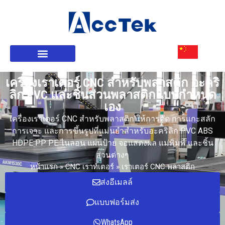
เกี่ยวกับเรา
CNC เราท์เตอร์
บริการของเรา
เครื่องเราเตอร์ CNC สำหรับพลาสติก อะคริ
ลิก PVC และชิ้นส่วนพลาสติกแบบกำหนด
เอง
เครื่องเราเตอร์ CNC สำหรับพลาสติก ให้การตัด การแกะสลัก
การเจาะ และการขึ้นรูปที่แม่นยำสำหรับอะคริลิก PVC ABS
HDPE PP PE ไนลอน แผ่นป้าย จอแสดงผล แม่พิมพ์ และชิ้น
ส่วนต่างๆ
หน้าแรก
»
CNC เราท์เตอร์
»
เราเตอร์ CNC พลาสติก
ส่งอีเมลล์
แบบฟอร์มส่ง
WhatsApp