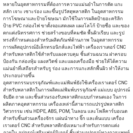
หลายในอุตสาหกรรมที่ต้องการความแม่นยำในการตัด แกะ
สลัก เจาะ เซาะร่อง และขึ้นรูปวัสดุพลาสติก ในอุตสาหกรรม
การโฆษณาและป้ายโฆษณา มักใช้ในการผลิตป้ายอะคริลิก
ป้าย PVC กล่องไฟ ขาตั้งจอแสดงผล แผงโลโก้ ป้ายชื่อ และของ
ตกแต่งนิทรรศการ ช่วยสร้างขอบที่คมชัด พื้นผิวเรียบ และรูป
ทรงที่กำหนดเองสำหรับผลิตภัณฑ์ด้านภาพ ในอุตสาหกรรม
การผลิตอุปกรณ์อิเล็กทรอนิกส์และไฟฟ้า เครื่องเราเตอร์ CNC
สำหรับพลาสติกใช้สำหรับแผงควบคุม ชิ้นส่วนฉนวน ฝาครอบ
ป้องกัน กล่องหุ้ม แผงสวิตช์ และแผงเครื่องมือ ช่วยให้ได้ความ
แม่นยำที่เสถียรสำหรับรู ร่อง และการแกะสลักพื้นผิว ทำให้งาน
ประกอบง่ายขึ้น
อุตสาหกรรมบรรจุภัณฑ์และแม่พิมพ์ยังใช้เครื่องเราเตอร์ CNC
สำหรับพลาสติกในการผลิตแม่พิมพ์บรรจุภัณฑ์ แม่แบบ อุปกรณ์
จับยึด ถาด และชิ้นส่วนรองรับพลาสติกแบบกำหนดเอง ในการ
ผลิตภาคอุตสาหกรรม เครื่องเหล่านี้สามารถแปรรูปพลาสติก
วิศวกรรม เช่น HDPE, ABS, POM, ไนลอน และโพลีคาร์บอเนต
สำหรับชิ้นส่วนเครื่องจักร แผ่นนำทาง จิ๊ก และต้นแบบ เครื่อง
เราเตอร์ CNC สำหรับพลาสติกยังเหมาะสำหรับการตกแต่ง
ภายใน อุปกรณ์เสริมเฟอร์นิเจอร์ ชิ้นส่วนอุปกรณ์ทางการแพทย์