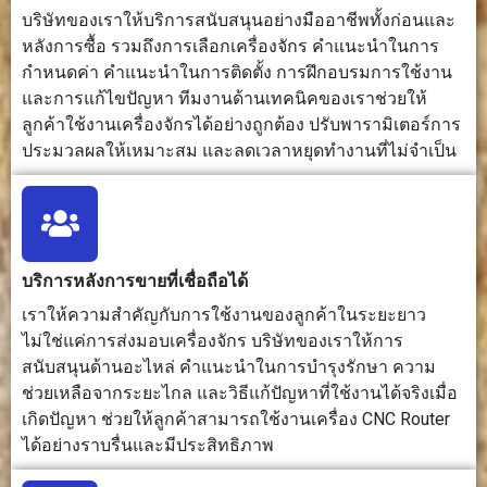
ทำงานของ
ฐานรากที่
อากาศ กา
บริษัทของเราให้บริการสนับสนุนอย่างมืออาชีพทั้งก่อนและ
เครื่องจักร การ
แข็งแรงและ
ระบายควั
หลังการซื้อ รวมถึงการเลือกเครื่องจักร คำแนะนำในการ
ป้อนแผ่นโลหะ
สภาพ
การป้องกั
กำหนดค่า คำแนะนำในการติดตั้ง การฝึกอบรมการใช้งาน
การเก็บฝุ่น และ
แวดล้อมการ
อัคคีภัย แ
และการแก้ไขปัญหา ทีมงานด้านเทคนิคของเราช่วยให้
ชิ้นส่วน
ตัดเฉือนที่
มาตรการ
ลูกค้าใช้งานเครื่องจักรได้อย่างถูกต้อง ปรับพารามิเตอร์การ
สำเร็จรูป
ควบคุมได้ดี
ความ
ประมวลผลให้เหมาะสม และลดเวลาหยุดทำงานที่ไม่จำเป็น
ยิ่งขึ้น
ปลอดภัย
เกี่ยวกับ
เลเซอร์
การ
ความเสี่ยงหลักๆ
ความเสี่ยง
ความเสี่ย
พิจารณา
ได้แก่ เครื่องมือ
หลักๆ ได้แก่
หลัก ได้แก
บริการหลังการขายที่เชื่อถือได้
ด้านความ
หมุน เศษวัสดุที่
เครื่องมือมี
รังสีเลเซอร
เราให้ความสำคัญกับการใช้งานของลูกค้าในระยะยาว
ปลอดภัย
กระเด็น ฝุ่น
คม เศษวัสดุ
ควัน ไอ
ไม่ใช่แค่การส่งมอบเครื่องจักร บริษัทของเราให้การ
ละออง เสียงดัง
น้ำหล่อเย็น
ระเหย ไฟ
สนับสนุนด้านอะไหล่ คำแนะนำในการบำรุงรักษา ความ
และการ
แรงตัดสูง
และอุณหภู
ช่วยเหลือจากระยะไกล และวิธีแก้ปัญหาที่ใช้งานได้จริงเมื่อ
เคลื่อนที่ของชิ้น
และการ
สูง
งาน
เคลื่อนที่ของ
เกิดปัญหา ช่วยให้ลูกค้าสามารถใช้งานเครื่อง CNC Router
เครื่องจักร
ได้อย่างราบรื่นและมีประสิทธิภาพ