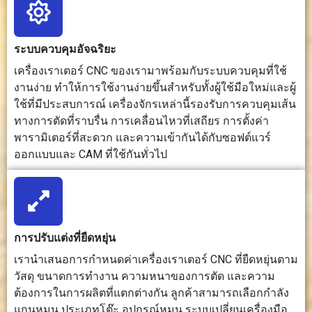
2.5 มิติ และการ
มิติที่ซับซ้อน
แกะสลักพื้
แกะสลัก 3 มิติ
และรูปทรงที่
ผิว มีข้อ
บางประเภท
มีความ
จำกัดในก
แม่นยำสูง
ขึ้นรูป 3 มิ
ระบบควบคุมอัจฉริยะ
อย่างแท้จร
เครื่องเราเตอร์ CNC ของเรามาพร้อมกับระบบควบคุมที่ใช้
งานง่าย ทำให้การใช้งานง่ายขึ้นสำหรับทั้งผู้ใช้มือใหม่และผู้
ประสิทธิภาพ
มีประสิทธิภาพ
เหมาะ
มี
ใช้ที่มีประสบการณ์ เครื่องจักรเหล่านี้รองรับการควบคุมเส้น
การผลิต
สำหรับการผลิต
สำหรับชิ้น
ประสิทธิภ
ทางการตัดที่ราบรื่น การเคลื่อนไหวที่เสถียร การตั้งค่า
ชิ้นส่วน
ส่วนที่มี
สูงสำหรับ
พารามิเตอร์ที่สะดวก และความเข้ากันได้กับซอฟต์แวร์
เฟอร์นิเจอร์ ป้าย
ความ
การตัดแล
ออกแบบและ CAM ที่ใช้กันทั่วไป
แผ่นผนัง และ
แม่นยำสูง
แกะสลัก
ผลิตภัณฑ์
แต่โดยทั่วไป
วัสดุแบน
ตกแต่งจำนวน
แล้วต้องใช้
อย่างรวดเร
มาก
เวลาในการ
ตั้งค่า
มากกว่า
การปรับแต่งที่ยืดหยุ่น
เรานำเสนอการกำหนดค่าเครื่องเราเตอร์ CNC ที่ยืดหยุ่นตาม
ข้อกำหนด
ต้องใช้ดอกเรา
ต้องใช้ดอก
ต้องใช้เลน
วัสดุ ขนาดการทำงาน ความหนาของการตัด และความ
ด้านเครื่อง
เตอร์ ดอกสว่าน
กัด, ตัวจับยึด
กระจก หั
ต้องการในการผลิตที่แตกต่างกัน ลูกค้าสามารถเลือกกำลัง
มือ
เครื่องมือแกะ
เครื่องมือ,
ฉีด ก๊าซช่
แกนหมุน ประเภทโต๊ะ อุปกรณ์หมุน ระบบเปลี่ยนเครื่องมือ
สลัก หัวจับชิ้น
อุปกรณ์จับ
และระบบด