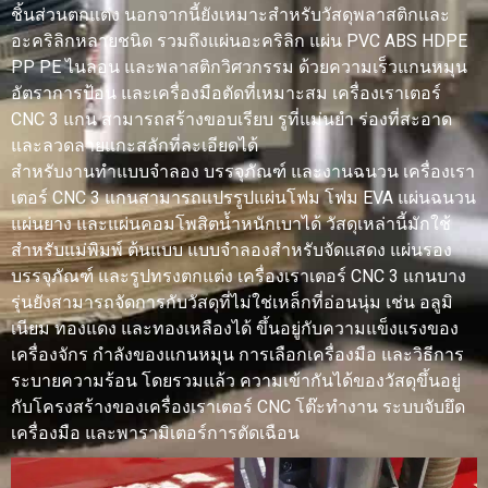
ชิ้นส่วนตกแต่ง นอกจากนี้ยังเหมาะสำหรับวัสดุพลาสติกและ
อะคริลิกหลายชนิด รวมถึงแผ่นอะคริลิก แผ่น PVC ABS HDPE
PP PE ไนลอน และพลาสติกวิศวกรรม ด้วยความเร็วแกนหมุน
อัตราการป้อน และเครื่องมือตัดที่เหมาะสม เครื่องเราเตอร์
CNC 3 แกน สามารถสร้างขอบเรียบ รูที่แม่นยำ ร่องที่สะอาด
และลวดลายแกะสลักที่ละเอียดได้
สำหรับงานทำแบบจำลอง บรรจุภัณฑ์ และงานฉนวน เครื่องเรา
เตอร์ CNC 3 แกนสามารถแปรรูปแผ่นโฟม โฟม EVA แผ่นฉนวน
แผ่นยาง และแผ่นคอมโพสิตน้ำหนักเบาได้ วัสดุเหล่านี้มักใช้
สำหรับแม่พิมพ์ ต้นแบบ แบบจำลองสำหรับจัดแสดง แผ่นรอง
บรรจุภัณฑ์ และรูปทรงตกแต่ง เครื่องเราเตอร์ CNC 3 แกนบาง
รุ่นยังสามารถจัดการกับวัสดุที่ไม่ใช่เหล็กที่อ่อนนุ่ม เช่น อลูมิ
เนียม ทองแดง และทองเหลืองได้ ขึ้นอยู่กับความแข็งแรงของ
เครื่องจักร กำลังของแกนหมุน การเลือกเครื่องมือ และวิธีการ
ระบายความร้อน โดยรวมแล้ว ความเข้ากันได้ของวัสดุขึ้นอยู่
กับโครงสร้างของเครื่องเราเตอร์ CNC โต๊ะทำงาน ระบบจับยึด
เครื่องมือ และพารามิเตอร์การตัดเฉือน