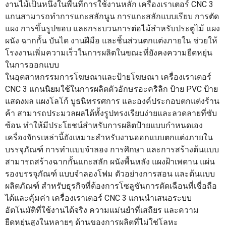
งานไม้เป็นหนึ่งในพื้นที่การใช้งานหลัก เครื่องเราเตอร์ CNC 3
แกนสามารถทำการแกะสลักนูน การแกะสลักแบบเรียบ การตัด
แผง การขึ้นรูปขอบ และกระบวนการต่อไม้สำหรับประตูไม้ แผง
ผนัง ฉากกั้น บันได งานฝีมือ และชิ้นส่วนตกแต่งภายใน ช่วยให้
โรงงานเพิ่มความเร็วในการผลิตในขณะที่ยังคงความยืดหยุ่น
ในการออกแบบ
ในอุตสาหกรรมการโฆษณาและป้ายโฆษณา เครื่องเราเตอร์
CNC 3 แกนนิยมใช้ในการผลิตตัวอักษรอะคริลิก ป้าย PVC ป้าย
แสดงผล แผงโลโก้ บูธนิทรรศการ และองค์ประกอบตกแต่งร้าน
ค้า สามารถประมวลผลได้ทั้งรูปทรงเรียบง่ายและลวดลายที่ซับ
ซ้อน ทำให้มีประโยชน์สำหรับการผลิตป้ายแบบกำหนดเอง
เครื่องจักรเหล่านี้ยังเหมาะสำหรับงานออกแบบตกแต่งภายใน
บรรจุภัณฑ์ การทำแบบจำลอง การศึกษา และการสร้างต้นแบบ
สามารถสร้างฉากกั้นแกะสลัก ผนังพื้นหลัง แผงฝ้าเพดาน แผ่น
รองบรรจุภัณฑ์ แบบจำลองโฟม ตัวอย่างการสอน และต้นแบบ
ผลิตภัณฑ์ สำหรับธุรกิจที่ต้องการโซลูชันการตัดเฉือนที่เชื่อถือ
ได้และคุ้มค่า เครื่องเราเตอร์ CNC 3 แกนนำเสนอระบบ
อัตโนมัติที่ใช้งานได้จริง ความแม่นยำที่เสถียร และความ
ยืดหยุ่นสูงในหลายๆ ด้านของการผลิตที่ไม่ใช่โลหะ