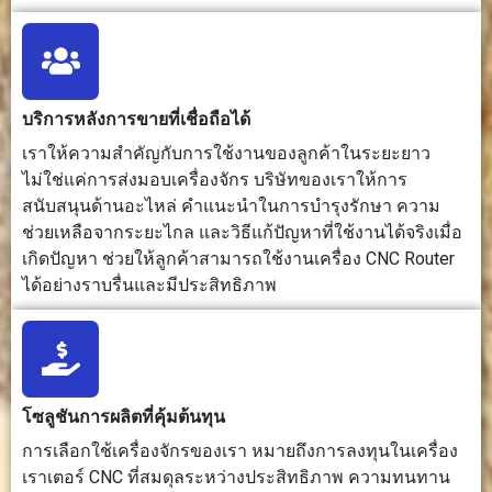
ทั่วไป
พารามิเตอร์
ระบบ
ที่รอบคอบ
ระบาย
มากขึ้น
อากาศที่
เหมาะสม
บริการหลังการขายที่เชื่อถือได้
ทักษะของผู้
ผู้ปฏิบัติงาน
เพื่อให้ได้
ต้องมีการเต
เราให้ความสำคัญกับการใช้งานของลูกค้าในระยะยาว
ปฏิบัติงาน
จำเป็นต้องมี
งานกลึงที่
รียมไฟล์
ความรู้พื้น
แม่นยำ
การทดสอบ
ไม่ใช่แค่การส่งมอบเครื่องจักร บริษัทของเราให้การ
ฐานด้าน
จำเป็นต้อง
พารามิเตอร์
สนับสนุนด้านอะไหล่ คำแนะนำในการบำรุงรักษา ความ
CAD/CAM
มีความรู้
และการ
ช่วยเหลือจากระยะไกล และวิธีแก้ปัญหาที่ใช้งานได้จริงเมื่อ
การเลือก
ทางเทคนิค
ตระหนักถึง
เกิดปัญหา ช่วยให้ลูกค้าสามารถใช้งานเครื่อง CNC Router
เครื่องมือ
ที่สูงขึ้น
ความ
ได้อย่างราบรื่นและมีประสิทธิภาพ
และทักษะ
ปลอดภัย
การยึดวัสดุ
โซลูชันการผลิตที่คุ้มต้นทุน
คุณภาพขอบ
คุณภาพของ
สามารถ
สามารถ
การเลือกใช้เครื่องจักรของเรา หมายถึงการลงทุนในเครื่อง
คมตัดขึ้นอยู่
สร้างขอบที่
สร้างขอบ
เราเตอร์ CNC ที่สมดุลระหว่างประสิทธิภาพ ความทนทาน
กับความคม
คมชัดและ
เรียบเนียน