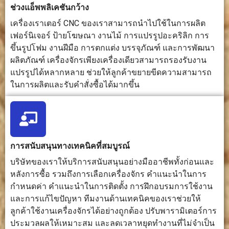
การ
เรียบ การตัด
ขึ้นรูปที่
ออกแบบ 2
ช่วงแอ็พพลิเคชันกว้าง
ออกแบบ
ตามรูปทรง
ละเอียด
มิติ
เครื่องเราเตอร์ CNC ของเราสามารถนำไปใช้ในการผลิต
การเจาะ การ
และงาน
ข้อความ
เฟอร์นิเจอร์ ป้ายโฆษณา งานไม้ การแปรรูปอะคริลิก การ
แกะสลัก และ
กลึงที่
โลโก้ และ
การแกะสลัก
ต้องการ
ลวดลายบน
ขึ้นรูปโฟม งานฝีมือ การตกแต่ง บรรจุภัณฑ์ และการพัฒนา
สามมิติขั้นพื้น
ความ
พื้นผิว
ผลิตภัณฑ์ เครื่องจักรเพียงเครื่องเดียวสามารถรองรับงาน
ฐาน
แม่นยำสูง
แปรรูปได้หลากหลาย ช่วยให้ลูกค้าขยายขีดความสามารถ
ในการผลิตและรับคำสั่งซื้อได้มากขึ้น
การใช้
ใช้ดอกเรา
ใช้ดอกกัด
ไม่ใช้หัวตัด
เครื่องมือ
เตอร์ ดอก
ดอกสว่าน
แบบแข็ง
แกะสลัก ดอก
และเครื่อง
สว่าน และ
มือตัดอื่นๆ
เครื่องมือแกะ
การสนับสนุนทางเทคนิคที่สมบูรณ์
สลักต่างๆ
บริษัทของเราให้บริการสนับสนุนอย่างมืออาชีพทั้งก่อนและ
หลังการซื้อ รวมถึงการเลือกเครื่องจักร คำแนะนำในการ
ระดับความ
ติดตั้งใช้งาน
ต้องใช้การ
ต้องใช้
กำหนดค่า คำแนะนำในการติดตั้ง การฝึกอบรมการใช้งาน
ยากในการ
ได้ค่อนข้าง
ตั้งค่า การ
กำลัง
ตั้งค่า
ง่ายสำหรับ
เลือกเครื่อง
เลเซอร์
และการแก้ไขปัญหา ทีมงานด้านเทคนิคของเราช่วยให้
งานตัดและ
มือ และการ
ความเร็ว
ลูกค้าใช้งานเครื่องจักรได้อย่างถูกต้อง ปรับพารามิเตอร์การ
แกะสลัก
ควบคุม
โฟกัส และ
ประมวลผลให้เหมาะสม และลดเวลาหยุดทำงานที่ไม่จำเป็น