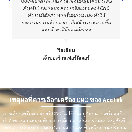
เลือกขนาดโต๊ะและกำลังแกนหมุนที่เหมาะสม
ความ
จำเป็นต้องมี
ต้องมีการ
จำเป็นต้อง
สำหรับโรงงานของเรา เครื่องเราเตอร์ CNC
ต้องการการ
การบำรุง
บำรุงรักษา
มีการบำรุง
ทำงานได้อย่างราบรื่นทุกวัน และทำให้
บำรุงรักษา
รักษาเครื่อง
ใบมีด แกน
รักษาเลนส์
มือ แกนหมุน
หมุน การ
กระจก
กระบวนการผลิตของเรามีเสถียรภาพมากขึ้น
รางนำทาง
หล่อลื่น
ระบบ
และพึ่งพาฝีมือคนน้อยลง
ระบบดูดฝุ่น
และระบบ
ระบาย
และโต๊ะ
การ
ความร้อน
ทำงาน
เคลื่อนที่
ระบบ
วิลเลียม
ระบาย
เจ้าของร้านเฟอร์นิเจอร์
อากาศ และ
แหล่ง
กำเนิด
เลเซอร์
การผลิตแบบ
เหมาะสำหรับ
เหมาะ
เหมาะ
เหตุผลที่ควรเลือกเครื่อง CNC ของ AccTek
แบตช์
การผลิตซ้ำ
สำหรับชิ้น
สำหรับการ
ป้าย แผ่นป้าย
ส่วนขนาด
ตัดและแกะ
ชิ้นส่วน
เล็กที่มี
สลักพื้นผิว
การเลือกเครื่องเราเตอร์ CNC ไม่ได้ขึ้นอยู่กับขนาดเครื่องหรือ
เฟอร์นิเจอร์
ความ
เรียบอย่าง
กำลังของแกนหมุนเพียงอย่างเดียว แต่เป็นการค้นหาโซลูชันที่
และแผ่นไม้
แม่นยำสูง
รวดเร็วใน
ครบวงจรซึ่งเหมาะสมกับวัสดุ ผลิตภัณฑ์ พื้นที่โรงงาน ปริมาณ
รูปทรงต่างๆ
มากกว่า
ปริมาณมาก