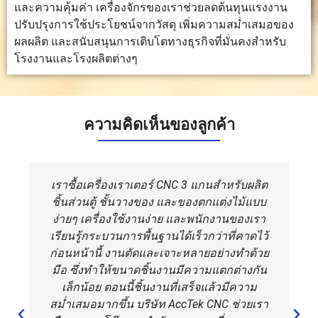
และความคุ้มค่า เครื่องจักรของเราช่วยลดต้นทุนแรงงาน
ของเครื่องมือ
พื้นผิวที่
บนวัสดุบาง
ปรับปรุงการใช้ประโยชน์จากวัสดุ เพิ่มความสม่ำเสมอของ
อัตราการ
แม่นยำบน
ที่เหมาะสม
ผลผลิต และสนับสนุนการเติบโตทางธุรกิจที่มั่นคงสำหรับ
ป้อน
ชิ้นส่วน
ได้
ความเร็วรอบ
ขนาดเล็ก
โรงงานและโรงผลิตต่างๆ
ของแกนหมุน
ได้
และการ
รองรับวัสดุ
ความคิดเห็นของลูกค้า
การสร้าง
ทำให้เกิดเศษ
ก่อให้เกิด
ก่อให้เกิด
ของเสีย
และฝุ่น
เศษวัสดุ
ควันและฝุ่น
ละออง
และฝุ่น
ละออง
ระหว่างการ
ละอองจาก
ขนาดเล็ก
เราซื้อเครื่องเราเตอร์ CNC 3 แกนสำหรับผลิต
ตัดและแกะ
การกำจัด
ดังนั้นระบบ
ชิ้นส่วนตู้ ชั้นวางของ และของตกแต่งไม้แบบ
สลัก
วัสดุ
ไอเสียจึงมี
ง่ายๆ เครื่องใช้งานง่าย และพนักงานของเรา
ความ
เรียนรู้กระบวนการพื้นฐานได้เร็วกว่าที่คาดไว้
สำคัญ
ก่อนหน้านี้ งานตัดและเจาะหลายอย่างทำด้วย
มือ ซึ่งทำให้ขนาดชิ้นงานมีความแตกต่างกัน
เล็กน้อย ตอนนี้ชิ้นงานที่เสร็จแล้วมีความ
สม่ำเสมอมากขึ้น บริษัท AccTek CNC ช่วยเรา