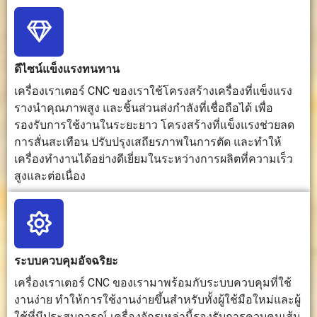
ตัด การแกะ
ความ
และการ
สลัก การ
แม่นยำสูง
แกะสลักพื้น
เจาะ และการ
แต่โดย
ผิว
แปรรูปแผง
ทั่วไปจะช้า
ดีไซน์แข็งแรงทนทาน
จำนวนมาก
กว่าสำหรับ
งานพิมพ์
เครื่องเราเตอร์ CNC ของเราใช้โครงสร้างเครื่องที่แข็งแรง
ขนาดใหญ่
รางนำคุณภาพสูง และชิ้นส่วนส่งกำลังที่เชื่อถือได้ เพื่อ
รองรับการใช้งานในระยะยาว โครงสร้างที่แข็งแรงช่วยลด
บริเวณที่
โดยทั่วไปมัก
โดยทั่วไป
มีจำหน่าย
การสั่นสะเทือน ปรับปรุงเสถียรภาพในการตัด และทำให้
ทำงาน
มีโต๊ะขนาด
จะมีพื้นที่
ในขนาด
เครื่องทำงานได้อย่างดีเยี่ยมในระหว่างการผลิตที่ความเร็ว
ใหญ่สำหรับ
ทำงานเล็ก
เตียงที่หลาก
สูงและต่อเนื่อง
ใช้ในการ
กว่าโต๊ะเรา
หลาย โดย
แปรรูป
เตอร์ขนาด
ส่วนใหญ่ใช้
เอกสาร
ใหญ่
สำหรับปู
ขนาดเต็ม
ผ้าปูที่นอน
แบบเรียบ
ระบบควบคุมอัจฉริยะ
เครื่องเราเตอร์ CNC ของเรามาพร้อมกับระบบควบคุมที่ใช้
พื้นผิว
ช่วยให้ได้
สามารถ
ให้แนวตัดที่
ขอบที่คมชัด
สร้างพื้นผิว
เรียบเนียน
งานง่าย ทำให้การใช้งานง่ายขึ้นสำหรับทั้งผู้ใช้มือใหม่และผู้
และพื้นผิว
ที่เรียบเนียน
แต่บางวัสดุ
ใช้ที่มีประสบการณ์ เครื่องจักรเหล่านี้รองรับการควบคุมเส้น