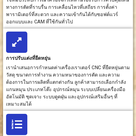
แกะสลักที่
มากบนชิ้น
อาจมีรอย
ทางการตัดที่ราบรื่น การเคลื่อนไหวที่เสถียร การตั้งค่า
เรียบเนียน
ส่วนที่มีราย
ความร้อน
พารามิเตอร์ที่สะดวก และความเข้ากันได้กับซอฟต์แวร์
ด้วยเครื่องมือ
ละเอียดสูง
ปรากฏให้
ออกแบบและ CAM ที่ใช้กันทั่วไป
และการตั้ง
ได้
เห็นได้
ค่าที่เหมาะสม
ความ
เหมาะสำหรับ
เหมาะอย่าง
เหมาะอย่าง
สามารถใน
การตัดแบบ 2
ยิ่งสำหรับ
ยิ่งสำหรับ
การปรับแต่งที่ยืดหยุ่น
รายละเอียด
มิติ, การแกะ
รายละเอียด
เส้นละเอียด
สลักแบบ 2.5
ปลีกย่อย รูป
ลวดลาย
เรานำเสนอการกำหนดค่าเครื่องเราเตอร์ CNC ที่ยืดหยุ่นตาม
มิติ, ร่อง, รู
ทรงที่ซับ
ขนาดเล็ก
วัสดุ ขนาดการทำงาน ความหนาของการตัด และความ
และการ
ซ้อน และ
และงาน
ต้องการในการผลิตที่แตกต่างกัน ลูกค้าสามารถเลือกกำลัง
ออกแบบ
คุณสมบัติ
แกะสลักที่มี
แกนหมุน ประเภทโต๊ะ อุปกรณ์หมุน ระบบเปลี่ยนเครื่องมือ
ลวดลายแบบ
ของชิ้นส่วน
รายละเอียด
อัตโนมัติ ชุดเจาะ ระบบดูดฝุ่น และอุปกรณ์เสริมอื่นๆ ที่
นูนต่ำอย่าง
ที่ต้องการ
สูง
ง่าย
ความ
เหมาะสมได้
แม่นยำสูง
ความ
เหมาะสำหรับ
เหมาะ
เหมาะที่สุด
ยืดหยุ่นใน
การตัดแบบ
สำหรับงาน
สำหรับงาน