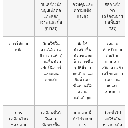
กับเครื่องมือ
ควบคุมและ
สลัก หรือ
หมุนเพื่อตัด
ความแข็ง
ทำ
แกะสลัก
แรงสูง
เครื่องหมาย
เจาะ และขึ้น
บนพื้นผิว
รูปวัสดุ
วัสดุ
การใช้งาน
นิยมใช้ใน
มักใช้
เหมาะ
หลัก
งานไม้ งาน
สำหรับชิ้น
สำหรับงาน
ป้าย งานทำตู้
ส่วนขนาด
ตัดเรียบ
งานชิ้นส่วน
เล็ก การขึ้น
งานแกะ
เฟอร์นิเจอร์
รูปที่มีราย
สลัก งานทำ
และแผ่น
ละเอียด แม่
เครื่องหมาย
ตกแต่ง
พิมพ์ และ
และงาน
ชิ้นส่วนที่มี
ตกแต่ง
ความ
ลวดลาย
แม่นยำสูง
การ
เคลื่อนที่ได้
นอกจากนี้
โดยทั่วไป
เคลื่อนไหว
ในสาม
ยังใช้ระบบ
จะใช้เส้น
ของแกน
ทิศทางพื้น
การ
ทางการตัด