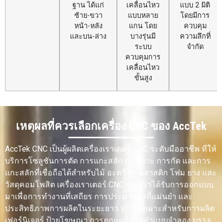
ฐาน ได้แก่
เคลื่อนไหว
แบบ 2 มิติ
ซ้าย-ขวา
แบบหลาย
โดยมีการ
หน้า-หลัง
แกน โดย
ควบคุม
และบน-ล่าง
บางรุ่นมี
ความลึกที่
ระบบ
จำกัด
ควบคุมการ
เคลื่อนไหว
ขั้นสูง
แบบฟอร์ม
เหมาะที่สุด
เหมาะ
เหมาะที่สุด
วัสดุ
สำหรับแผ่น
สำหรับชิ้น
สำหรับแผ่น
เหตุผลที่ควรเลือกเครื่อง CNC ของ AccTek
ไม้ แผ่นบาง
งานขนาด
บางและ
แผ่นขนาด
เล็กและชิ้น
วัสดุแบน
ใหญ่ และ
งานที่
ราบ
AccTek CNC เป็นผู้ผลิตเครื่องเราเตอร์ CNC ระดับมืออาชีพ ที่ให้
บล็อกไม้
ต้องการ
บริการโซลูชันการตัด การแกะสลัก การเจาะ การกัด และการ
ความ
แกะสลักที่เชื่อถือได้สำหรับไม้ อะคริลิก พลาสติก โฟม ยาง และ
แม่นยำสูง
วัสดุคอมโพสิต เครื่องเราเตอร์ CNC ของเราได้รับการออกแบบ
มาเพื่อการทำงานที่เสถียร การประมวลผลที่แม่นยำ และ
วัสดุทั่วไป
ใช้ได้กับวัสดุ
ใช้งานได้
ใช้ได้กับ
ประสิทธิภาพการผลิตในระยะยาว ทำให้เหมาะสำหรับการผลิต
ไม้, MDF,
กับพลาสติก
อะคริลิก ไม้
เฟอร์นิเจอร์ ป้ายโฆษณา การตกแต่ง การทำแบบจำลอง บรรจุ