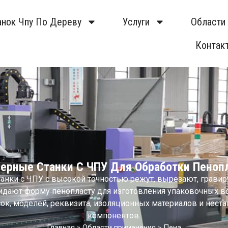
анок Чпу По Дереву
Услуги
Области
Контак
ерные Станки С ЧПУ Для Обработки Пеноп
анки с ЧПУ с высокой точностью режут, вырезают, гравир
идают форму пенопласту для изготовления упаковочных вс
ок, моделей, реквизита, изоляционных материалов и неста
компонентов.
Главная
»
Области применения
»
Пена