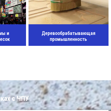
мы и
Деревообрабатывающая
весок
промышленность
ках с ЧПУ