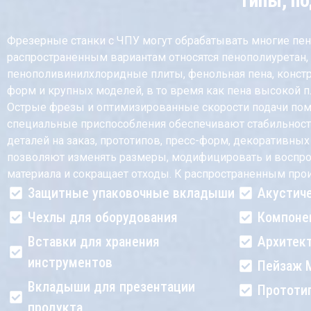
Типы, по
Фрезерные станки с ЧПУ могут обрабатывать многие пен
распространенным вариантам относятся пенополиуретан,
пенополивинилхлоридные плиты, фенольная пена, констр
форм и крупных моделей, в то время как пена высокой п
Острые фрезы и оптимизированные скорости подачи помо
специальные приспособления обеспечивают стабильность
деталей на заказ, прототипов, пресс-форм, декоративн
позволяют изменять размеры, модифицировать и воспрои
материала и сокращает отходы. К распространенным про
Защитные упаковочные вкладыши
Акустич
Чехлы для оборудования
Компоне
Вставки для хранения
Архитек
инструментов
Пейзаж 
Вкладыши для презентации
Прототи
продукта