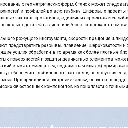
зированных геометрических форм. Станок может следоват
верхностей и профилей во всю глубину. Цифровые проекты 
льных заказов, прототипов, единичных проектов и серийн
есколько деталей на листе или блоке пенопласта, помога
льного режущего инструмента, скорости вращения шпинделя
ют предотвратить разрывы, плавление, шероховатости и с
ящие усилия обработки, в то время как более плотные бл
истых поверхностей и защиты деликатных элементов може
легкий и может смещаться, подниматься или деформирова
могут обеспечить стабильность заготовки, не допуская е
жки. При правильной настройке станка, оснастке и подд
ысококачественных компонентов из пенопласта с точными 