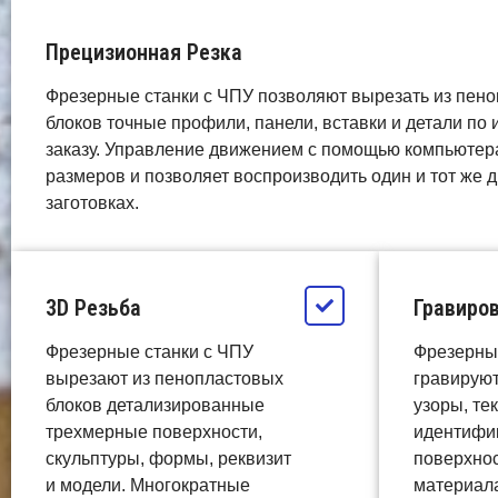
Прецизионная Резка
Фрезерные станки с ЧПУ позволяют вырезать из пено
блоков точные профили, панели, вставки и детали по
заказу. Управление движением с помощью компьютер
размеров и позволяет воспроизводить один и тот же д
заготовках.
3D Резьба
Гравиро
Фрезерные станки с ЧПУ
Фрезерны
вырезают из пенопластовых
гравируют
блоков детализированные
узоры, те
трехмерные поверхности,
идентифи
скульптуры, формы, реквизит
поверхнос
и модели. Многократные
материала