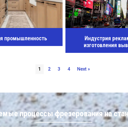
ая промышленность
Индустрия рекла
изготовления вы
1
2
3
4
Next »
емые процессы фрезерования на стан