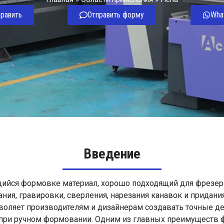
править
Отправить форму
Wha
Введение
щийся формовке материал, хорошо подходящий для фрезеро
ия, гравировки, сверления, нарезания канавок и придан
воляет производителям и дизайнерам создавать точные д
ри ручном формовании. Одним из главных преимуществ фр