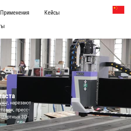
 Применения
Кейсы
ты
ласта
уют, нарезают
тавок, пресс-
ндартных 3D-