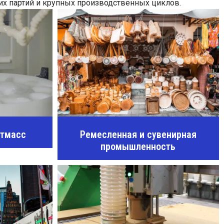
х партий и крупных производственных циклов.
стмасс
Ремесленная и сувенирная
промышленность