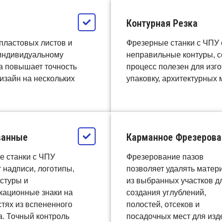
Контурная Резка
пластовых листов и
Фрезерные станки с ЧПУ 
 индивидуальному
неправильные контуры, с
а повышает точность
процесс полезен для изг
изайн на нескольких
упаковку, архитектурных
ванные
Карманное Фрезерова
е станки с ЧПУ
Фрезерование пазов
 надписи, логотипы,
позволяет удалять матер
кстуры и
из выбранных участков д
кационные знаки на
создания углублений,
тях из вспененного
полостей, отсеков и
. Точный контроль
посадочных мест для изд