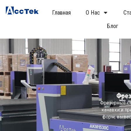
Главная
О Нас
Ст
Блог
Фрез
Фрезерные ст
канавки и пр
форм, вывес