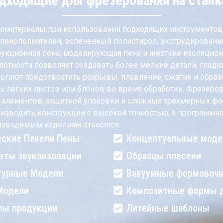
дходящие для фрезерования на станк
оматериалы при использовании подходящих инструментов,
 пенополиэтилен, вспененный полистирол, экструдированн
укционная пена, моделирующая пена и жесткие изоляционн
лотности позволяет создавать более мелкие детали, глад
гают предотвратить разрывы, плавление, сжатие и образ
 легких листов или блоков во время обработки. Фрезеро
ых элементов, защитной упаковки и сложных трехмерных 
зводить конструкции с высокой точностью, а программно
изводимым изделиям относятся:
еские Панели Пены
Концептуальные моде
нты звукоизоляции
Образцы плесени
турные Модели
Вакуумные формовоч
Модели
Композитные формы д
пы продукции
Литейные шаблоны