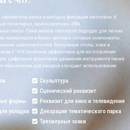
ах с ЧПУ.
 параметров резки и методов фиксации заготовки. К
ый полистирол, пенополиэтилен ЭВА,
ые плиты. Пена низкой плотности подходит для легких
кие поверхности и более прочные готовые компоненты.
ование шероховатостей. Вакуумные столы, клеи и
вание с ЧПУ особенно эффективно для изготовления
форм. Цифровые траектории движения инструмента также
е обеспечение для раскроя улучшает использование
ли
Скульптура
Сценический реквизит
ные формы
Реквизит для кино и телевидения
ля укладки
Декорации тематического парка
Трехмерные знаки