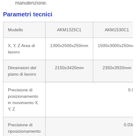
manutenzione.
Parametri tecnici
Modello
AKM1325C1
AKM1530C1
X, Y, Z Area di
1300x2500x250mm
1500x3000x250mm
lavoro
Dimensioni del
2150x3420mm
2350x3920mm
piano di lavoro
Precisione di
0.0
posizionamento
in movimento X,
Y, Z
Precisione di
0.03m
riposizionamento