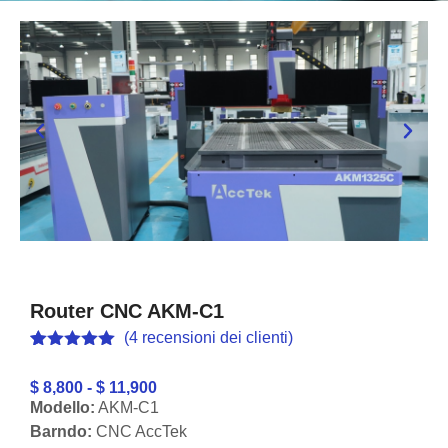
Router CNC AKM-C1
(
4
recensioni dei clienti)
Voto
4
5.00
Su base
$ 8,800 - $ 11,900
5
Modello:
AKM-C1
Valutazione
dei clienti
Barndo:
CNC AccTek