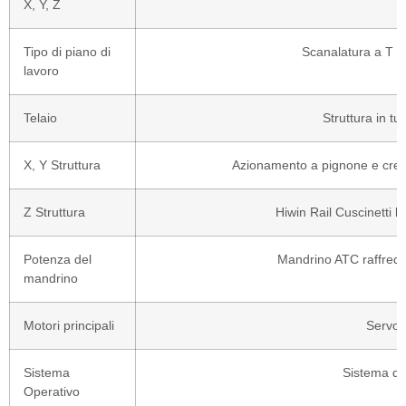
X, Y, Z
Tipo di piano di
Scanalatura a T e 
lavoro
Telaio
Struttura in t
X, Y Struttura
Azionamento a pignone e cremag
Z Struttura
Hiwin Rail Cuscinetti lin
Potenza del
Mandrino ATC raffred
mandrino
Motori principali
Servom
Sistema
Sistema di
Operativo