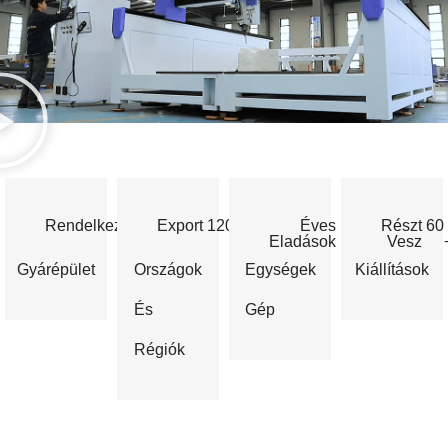
Rendelkezik 
10,000
Export 
120
Éves 
1,500
Részt 
60
+
+
Eladások 
+
Vesz 
Gyárépület
Országok
Egységek
Kiállítások
És
Gép
Régiók