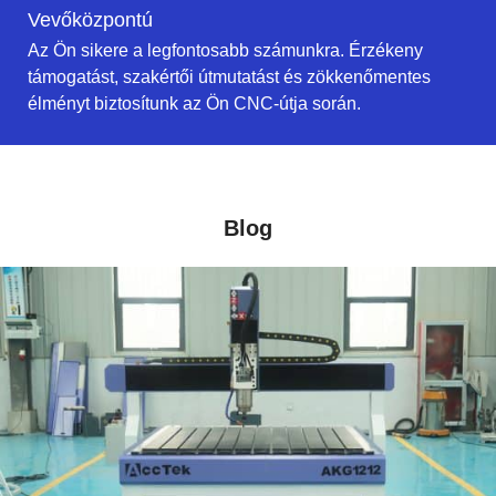
Vevőközpontú
Az Ön sikere a legfontosabb számunkra. Érzékeny
támogatást, szakértői útmutatást és zökkenőmentes
élményt biztosítunk az Ön CNC-útja során.
Blog