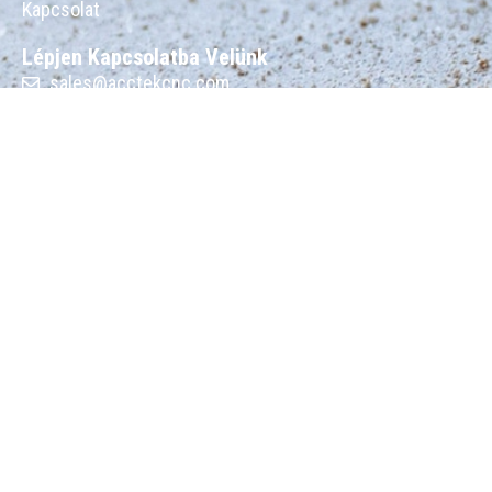
Kapcsolat
Lépjen Kapcsolatba Velünk
sales@acctekcnc.com
+8619963414011
Székhely: A3-2-1203, Hanyu Jingu, High-Tech Zóna,
Jinan város
Fiók: 3-1007, Minghu Plaza, No. 777 Minghu West
Street, Jinan City
Gyár: 3. számú, A zóna, Lunzhen Ipari Zóna, Yucheng
város, Shandong tartomány
Copyright © Jinan AccTek Machinery Co., Ltd