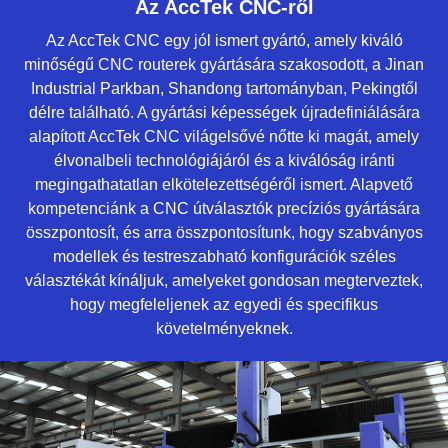
Az AccTek CNC-ről
Az AccTek CNC egy jól ismert gyártó, amely kiváló
minőségű CNC routerek gyártására szakosodott, a Jinan
Industrial Parkban, Shandong tartományban, Pekingtől
délre található. A gyártási képességek újradefiniálására
alapított AccTek CNC világelsővé nőtte ki magát, amely
élvonalbeli technológiájáról és a kiválóság iránti
megingathatatlan elkötelezettségéről ismert. Alapvető
kompetenciánk a CNC útválasztók precíziós gyártására
összpontosít, és arra összpontosítunk, hogy szabványos
modellek és testreszabható konfigurációk széles
választékát kínáljuk, amelyeket gondosan megterveztek,
hogy megfeleljenek az egyedi és specifikus
követelményeknek.