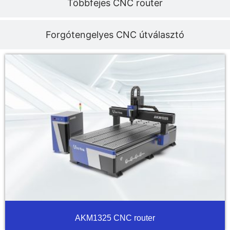
Többfejes CNC router
Forgótengelyes CNC útválasztó
AKM1325 CNC router