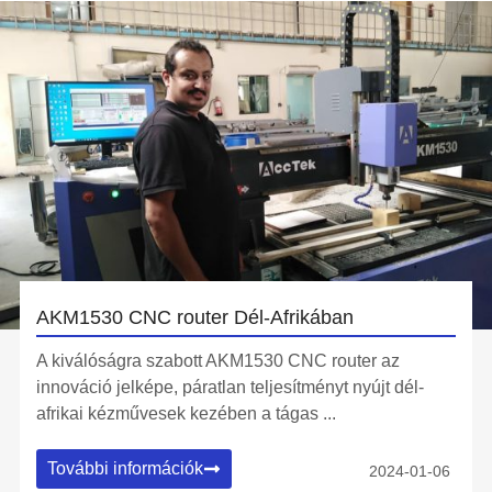
AKM1530 CNC router Dél-Afrikában
A kiválóságra szabott AKM1530 CNC router az
innováció jelképe, páratlan teljesítményt nyújt dél-
afrikai kézművesek kezében a tágas ...
További információk
2024-01-06