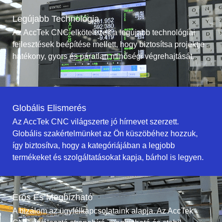
Legújabb Technológia
Az AccTek CNC elkötelezett a legújabb technológiai
fejlesztések beépítése mellett, hogy biztosítsa projektje
hatékony, gyors és páratlan minőségi végrehajtását.
Globális Elismerés
Az AccTek CNC világszerte jó hírnevet szerzett.
Globális szakértelmünket az Ön küszöbéhez hozzuk,
így biztosítva, hogy a kategóriájában a legjobb
termékeket és szolgáltatásokat kapja, bárhol is legyen.
Erős És Megbízható
A bizalom az ügyfélkapcsolataink alapja. Az AccTek