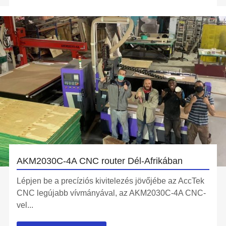
AKM2030C-4A CNC router Dél-Afrikában
Lépjen be a precíziós kivitelezés jövőjébe az AccTek
CNC legújabb vívmányával, az AKM2030C-4A CNC-
vel...