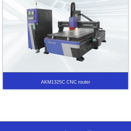
AKM1325C CNC router