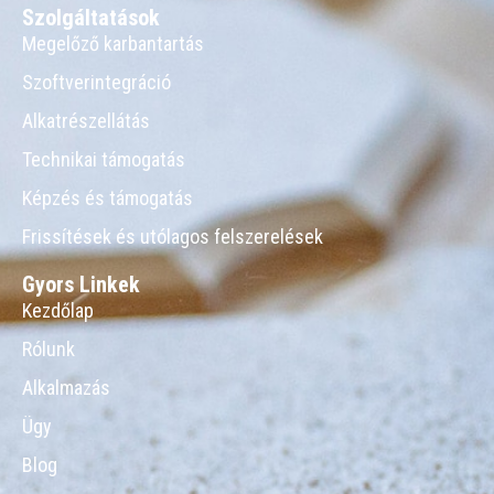
Szolgáltatások
Megelőző karbantartás
Szoftverintegráció
Alkatrészellátás
Technikai támogatás
Képzés és támogatás
Frissítések és utólagos felszerelések
Gyors Linkek
Kezdőlap
Rólunk
Alkalmazás
Ügy
Blog