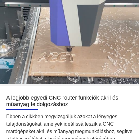
A legjobb egyedi CNC router funkciók akril és
műanyag feldolgozáshoz
Ebben a cikkben megvizsgáljuk azokat a lényeges
tulajdonságokat, amelyek ideálissá teszik a CNC
marógépeket akril és műanyag megmunkáláshoz, segítve
a felhasználókat a kiváló eredmények elérésében...