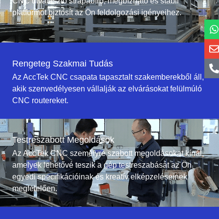
CNC útválasztó strapabíró, megbízható és stabil
platformot biztosít az Ön feldolgozási igényeihez.
Rengeteg Szakmai Tudás
Az AccTek CNC csapata tapasztalt szakemberekből áll,
akik szenvedélyesen vállalják az elvárásokat felülmúló
CNC routereket.
Testreszabott Megoldások
Az AccTek CNC személyre szabott megoldásokat kínál,
amelyek lehetővé teszik a gép testreszabását az Ön
egyedi specifikációinak és kreatív elképzeléseinek
megfelelően.