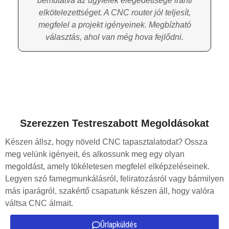
bemutatva az ügyfelek elégedettsége iránti
elkötelezettséget. A CNC router jól teljesít,
megfelel a projekt igényeinek. Megbízható
választás, ahol van még hova fejlődni.
Szerezzen Testreszabott Megoldásokat
Készen állsz, hogy növeld CNC tapasztalatodat? Ossza
meg velünk igényeit, és alkossunk meg egy olyan
megoldást, amely tökéletesen megfelel elképzeléseinek.
Legyen szó famegmunkálásról, feliratozásról vagy bármilyen
más iparágról, szakértő csapatunk készen áll, hogy valóra
váltsa CNC álmait.
Űrlapküldés