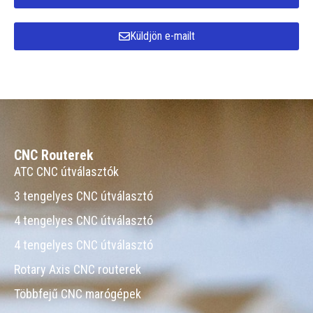
Küldjön e-mailt
CNC Routerek
ATC CNC útválasztók
3 tengelyes CNC útválasztó
4 tengelyes CNC útválasztó
4 tengelyes CNC útválasztó
Rotary Axis CNC routerek
Többfejű CNC marógépek