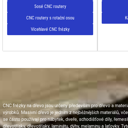
5osé CNC routery
CNC routery s rotační osou
K
Vícehlavé CNC frézky
CNC frézky na dřevo jsou určeny především pro dřevo a materiály
výrobků. Masivní dřevo je jedním z nejběžnějších materiálů, včet
se často používají pro nábytek, dveře, schodišťové díly, řemes
dřevotřísky, dřevotřísky, laminátu, dýhy, melaminu a laťovky. Tyt