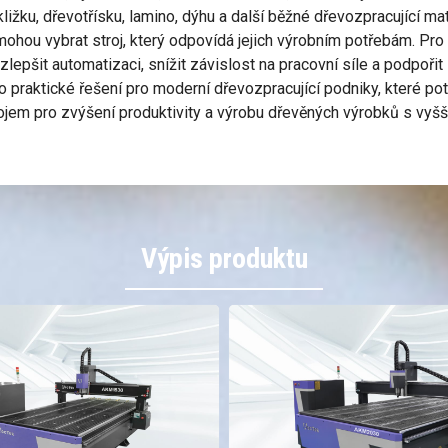
žku, dřevotřísku, lamino, dýhu a další běžné dřevozpracující ma
mohou vybrat stroj, který odpovídá jejich výrobním potřebám. Pr
epšit automatizaci, snížit závislost na pracovní síle a podpořit
praktické řešení pro moderní dřevozpracující podniky, které potř
ojem pro zvýšení produktivity a výrobu dřevěných výrobků s vyšš
Výpis produktu