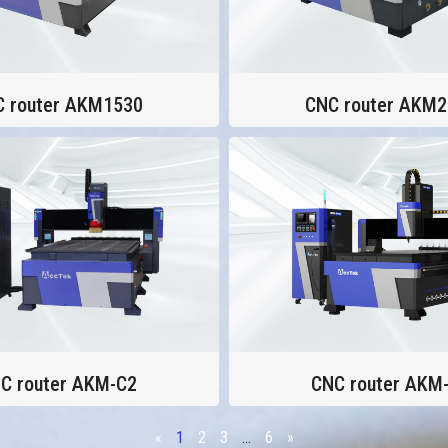
 router AKM1530
CNC router AKM
C router AKM-C2
CNC router AKM
«
1
2
3
...
6
»