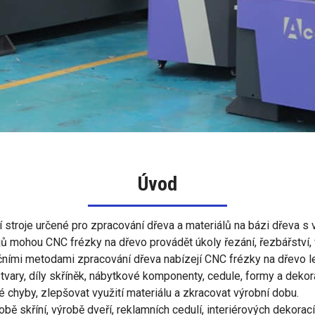
Úvod
 stroje určené pro zpracování dřeva a materiálů na bázi dřeva s v
 mohou CNC frézky na dřevo provádět úkoly řezání, řezbářství, vrt
ními metodami zpracování dřeva nabízejí CNC frézky na dřevo lep
3D tvary, díly skříněk, nábytkové komponenty, cedule, formy a deko
é chyby, zlepšovat využití materiálu a zkracovat výrobní dobu.
bě skříní, výrobě dveří, reklamních cedulí, interiérových dekorac