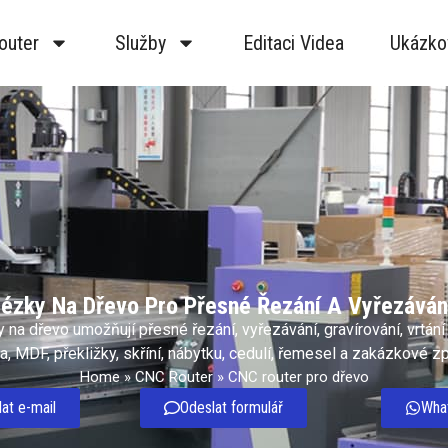
outer
Služby
Editaci Videa
Ukázko
ézky Na Dřevo Pro Přesné Řezání A Vyřezáván
 na dřevo umožňují přesné řezání, vyřezávání, gravírování, vrtání 
, MDF, překližky, skříní, nábytku, cedulí, řemesel a zakázkové z
Home
»
CNC Router
»
CNC router pro dřevo
at e-mail
Odeslat formulář
Wha