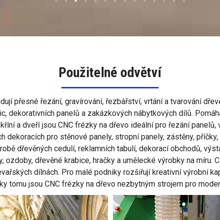
Použitelné odvětví
dují přesné řezání, gravírování, řezbářství, vrtání a tvarování d
 polic, dekorativních panelů a zakázkových nábytkových dílů. Pomáh
říní a dveří jsou CNC frézky na dřevo ideální pro řezání panelů, vr
ch dekoracích pro stěnové panely, stropní panely, zástěny, příčky
robě dřevěných cedulí, reklamních tabulí, dekorací obchodů, výs
, ozdoby, dřevěné krabice, hračky a umělecké výrobky na míru. 
ařských dílnách. Pro malé podniky rozšiřují kreativní výrobní kap
. Díky tomu jsou CNC frézky na dřevo nezbytným strojem pro mode