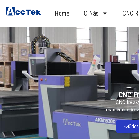
Home
O Nás
CNC R
CNC Fr
CNC frézky
masivního dřeva
Odesl