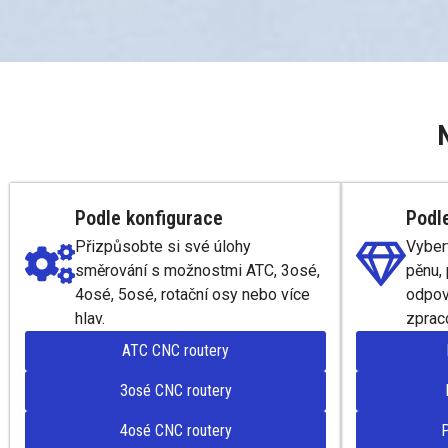
Podle konfigurace
Podl
Přizpůsobte si své úlohy
Vyber
směrování s možnostmi ATC, 3osé,
pěnu,
4osé, 5osé, rotační osy nebo více
odpov
hlav.
zpraco
ATC CNC routery
3osé CNC routery
4osé CNC routery
P