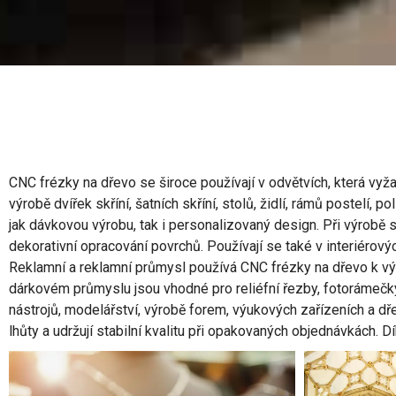
CNC frézky na dřevo se široce používají v odvětvích, která vyža
výrobě dvířek skříní, šatních skříní, stolů, židlí, rámů postelí,
jak dávkovou výrobu, tak i personalizovaný design. Při výrobě sk
dekorativní opracování povrchů. Používají se také v interiérový
Reklamní a reklamní průmysl používá CNC frézky na dřevo k vý
dárkovém průmyslu jsou vhodné pro reliéfní řezby, fotorámečky
nástrojů, modelářství, výrobě forem, výukových zařízeních a dřev
lhůty a udržují stabilní kvalitu při opakovaných objednávkách