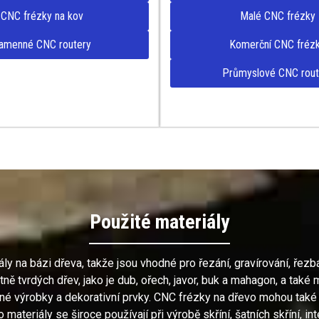
CNC frézky na kov
Malé CNC frézky
amenné CNC routery
Komerční CNC fréz
Průmyslové CNC rout
Použité materiály
 na bázi dřeva, takže jsou vhodné pro řezání, gravírování, řezbář
ně tvrdých dřev, jako je dub, ořech, javor, buk a mahagon, a také m
lné výrobky a dekorativní prvky. CNC frézky na dřevo mohou také
o materiály se široce používají při výrobě skříní, šatních skříní, 