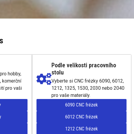
s
Podle velikosti pracovního
stolu
pro hobby,
, komerční
Vyberte si CNC frézky 6090, 6012,
tí pro vaši
1212, 1325, 1530, 2030 nebo 2040
pro vaše materiály.
y
6090 CNC frézek
y
6012 CNC frézek
1212 CNC frézek