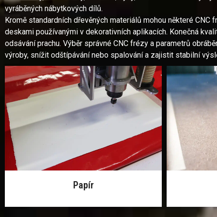
vyráběných nábytkových dílů.
Kromě standardních dřevěných materiálů mohou některé CNC f
deskami používanými v dekorativních aplikacích. Konečná kvalita
odsávání prachu. Výběr správné CNC frézy a parametrů obrábění 
výroby, snížit odštípávání nebo spalování a zajistit stabilní vý
Papír