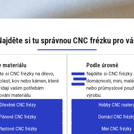
Najděte si tu správnou CNC frézku pro vá
e materiálu
Podle úrovně
te si CNC frézky na dřevo,
Najděte si CNC frézky 
 plast, kov nebo kámen, které
domácnosti, mini, malé
ídají vašim potřebám
nebo průmyslové použi
vání materiálu.
výrobu.
Dřevěné CNC frézy
Hobby CNC router
Pěnové CNC frézky
Domácí CNC frézk
lastové CNC frézky
Mini CNC frézky