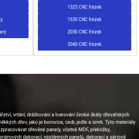
1325 CNC frézek
ky
1530 CNC frézek
ery
2030 CNC frézek
2040 CNC frézek
ství, vrtání, drážkování a tvarování široké škály dřevařských
ěkkých dřev, jako je borovice, cedr, jedle a smrk. Tyto materiály
 zpracovávat dřevěné panely, včetně MDF, překližky,
interiérových dekorací, nástěnných panelů, dekorací a sériově