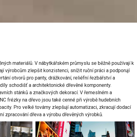
řevěných materiálů. V nábytkářském průmyslu se běžně používají k
ají výrobcům zlepšit konzistenci, snížit ruční práci a podporují
tání otvorů pro panty, drážkování, reliéfní řezbářství a
, díly schodišť a architektonické dřevěné komponenty.
tavních stánků a značkových dekorací. V řemeslném a
CNC frézky na dřevo jsou také cenné při výrobě hudebních
acity. Pro velké továrny zlepšují automatizaci, zkracují dodací
rní zpracování dřeva a výrobu dřevěných výrobků.