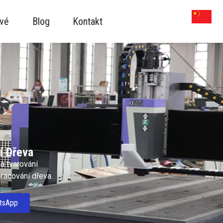
vé
Blog
Kontakt
í Dřeva
a tvarování
pracování dřeva.
tsApp