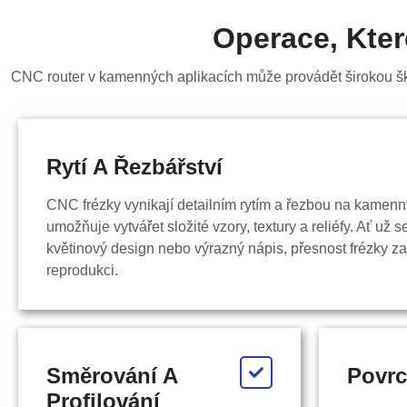
Operace, Kte
CNC router v kamenných aplikacích může provádět širokou škál
Rytí A Řezbářství
CNC frézky vynikají detailním rytím a řezbou na kamenn
umožňuje vytvářet složité vzory, textury a reliéfy. Ať už 
květinový design nebo výrazný nápis, přesnost frézky za
reprodukci.
Směrování A
Povrc
Profilování