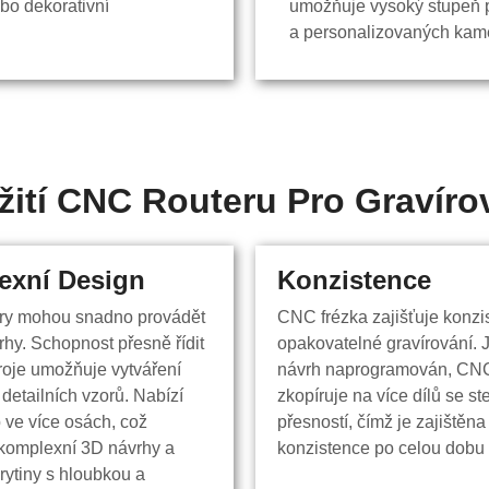
ebo dekorativní
umožňuje vysoký stupeň p
a personalizovaných kam
ití CNC Routeru Pro Gravír
exní Design
exní Design
Konzistence
Konzistence
ry mohou snadno provádět
CNC frézka zajišťuje konzis
ry mohou snadno provádět
CNC frézka zajišťuje konzis
rhy. Schopnost přesně řídit
opakovatelné gravírování. 
rhy. Schopnost přesně řídit
opakovatelné gravírování. 
roje umožňuje vytváření
návrh naprogramován, CNC 
roje umožňuje vytváření
návrh naprogramován, CNC 
 detailních vzorů. Nabízí
zkopíruje na více dílů se st
 detailních vzorů. Nabízí
zkopíruje na více dílů se st
 ve více osách, což
přesností, čímž je zajištěna
 ve více osách, což
přesností, čímž je zajištěna
komplexní 3D návrhy a
konzistence po celou dobu 
komplexní 3D návrhy a
konzistence po celou dobu 
rytiny s hloubkou a
rytiny s hloubkou a