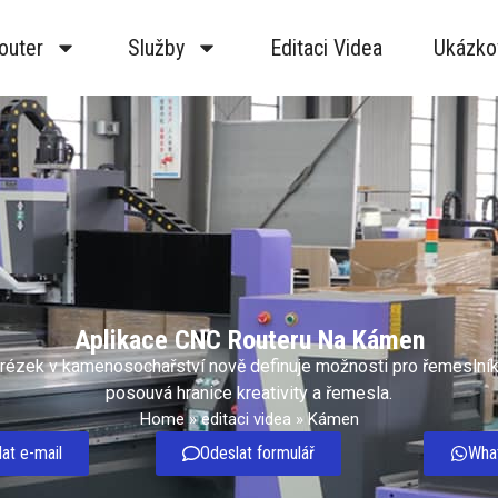
outer
Služby
Editaci Videa
Ukázko
Aplikace CNC Routeru Na Kámen
rézek v kamenosochařství nově definuje možnosti pro řemeslníky
posouvá hranice kreativity a řemesla.
Home
»
editaci videa
»
Kámen
at e-mail
Odeslat formulář
Wha