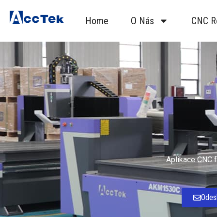
Home
O Nás
CNC R
Aplikace CNC f
Odesl