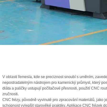
V oblasti řemesla, kde se preciznost snoubí s uměním, zavede
nepostradatelným nástrojem pro kamenický průmysl, který posky
dláta a paličky ustupují počítačové přesnosti, použití CNC ro
zručnosti.
CNC frézy, původně vyvinuté pro zpracování materiálů, jako je
schopnost vylepšit starověké praktiky. Aplikace CNC frézek d