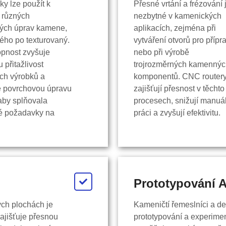
y lze použít k
Přesné vrtání a frézování 
 různých
nezbytné v kamenických
ých úprav kamene,
aplikacích, zejména při
ého po texturovaný.
vytváření otvorů pro přípr
opnost zvyšuje
nebo při výrobě
u přitažlivost
trojrozměrných kamenný
h výrobků a
komponentů. CNC router
e povrchovou úpravu
zajišťují přesnost v těchto
aby splňovala
procesech, snižují manuá
ké požadavky na
práci a zvyšují efektivitu.
Prototypování 
ých plochách je
Kameničtí řemeslníci a d
zajišťuje přesnou
prototypování a experimen