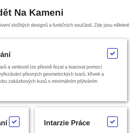
dět Na Kameni
vení složitých designů a funkčních součástí. Zde jsou některé
ání
ů a velikostí lze přesně řezat a tvarovat pomocí
yřezávání přesných geometrických tvarů, křivek a
robu zakázkových kusů s minimálním plýtváním
ání
Intarzie Práce