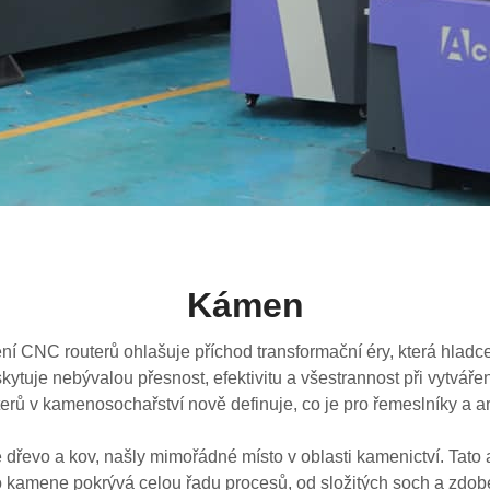
Kámen
ní CNC routerů ohlašuje příchod transformační éry, která hladce
tuje nebývalou přesnost, efektivitu a všestrannost při vytvářen
uterů v kamenosochařství nově definuje, co je pro řemeslníky a a
 dřevo a kov, našly mimořádné místo v oblasti kamenictví. Tato
o kamene pokrývá celou řadu procesů, od složitých soch a zdoben