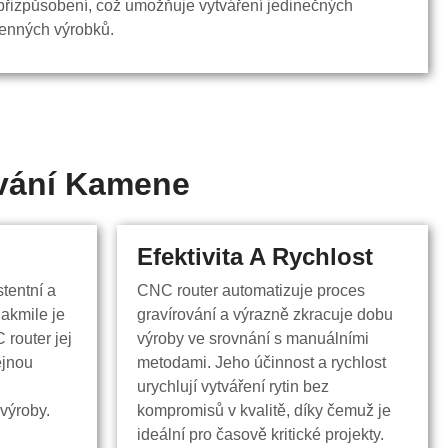
řizpůsobení, což umožňuje vytváření jedinečných
enných výrobků.
ování Kamene
Efektivita A Rychlost
Efektivita A Rychlost
tentní a
CNC router automatizuje proces
tentní a
CNC router automatizuje proces
Jakmile je
gravírování a výrazně zkracuje dobu
Jakmile je
gravírování a výrazně zkracuje dobu
router jej
výroby ve srovnání s manuálními
router jej
výroby ve srovnání s manuálními
ejnou
metodami. Jeho účinnost a rychlost
ejnou
metodami. Jeho účinnost a rychlost
urychlují vytváření rytin bez
urychlují vytváření rytin bez
výroby.
kompromisů v kvalitě, díky čemuž je
výroby.
kompromisů v kvalitě, díky čemuž je
ideální pro časově kritické projekty.
ideální pro časově kritické projekty.