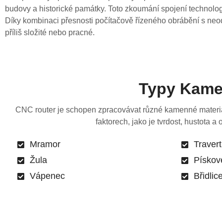
budovy a historické památky. Toto zkoumání spojení technolog
Díky kombinaci přesnosti počítačově řízeného obrábění s neo
příliš složité nebo pracné.
Typy Kame
CNC router je schopen zpracovávat různé kamenné materiály
faktorech, jako je tvrdost, hustota
Mramor
Travert
Žula
Pískov
Vápenec
Břidlic