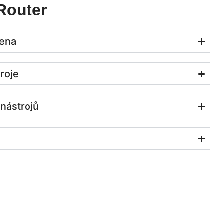
Router
tena
roje
nástrojů