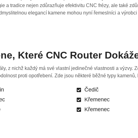
ie a tradice nejen zdůrazňuje efektivitu CNC frézy, ale také zd
dmyslitelnou elegancí kamene mohou nyní řemeslníci a výrobci 
ne, Které CNC Router Dokáže
, z nichž každý má své vlastní jedinečné vlastnosti a výzvy. 
 a odolnost proti opotřebení. Zde jsou některé běžné typy kamenů
in
Čedič
ec
Křemenec
e
Křemenec