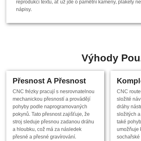
reprodukci textu, ať už jde o pamětní kameny, plakety n
nápisy.
Výhody Použ
Přesnost A Přesnost
Přesnost a přesnost
Kompl
Kompl
CNC frézky pracují s nesrovnatelnou
CNC route
CNC frézky pracují s nesrovnatelnou
CNC route
mechanickou přesností a provádějí
složité náv
mechanickou přesností a provádějí
složité náv
pohyby podle naprogramovaných
dráhy nást
pohyby podle naprogramovaných
dráhy nást
pokynů. Tato přesnost zajišťuje, že
složitých a
pokynů. Tato přesnost zajišťuje, že
složitých a
stroj sleduje přesnou zadanou dráhu
také pohyb
stroj sleduje přesnou zadanou dráhu
také pohyb
a hloubku, což má za následek
umožňuje 
a hloubku, což má za následek
umožňuje 
přesné a přesné gravírování.
sochařské 
přesné a přesné gravírování.
sochařské 