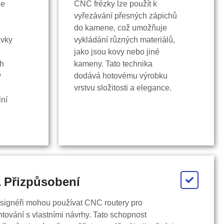
je
CNC frézky lze použít k
vyřezávání přesných zápichů
do kamene, což umožňuje
avky
vykládání různých materiálů,
jako jsou kovy nebo jiné
ch
kameny. Tato technika
y
dodává hotovému výrobku
vrstvu složitosti a elegance.
lní
A Přizpůsobení
esignéři mohou používat CNC routery pro
tování s vlastními návrhy. Tato schopnost