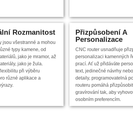
ální Rozmanitost
ální rozmanitost
Přizpůsobení A
Přizpůsobení a
Personalizace
personalizace
y jsou všestranné a mohou
y jsou všestranné a mohou
různé typy kamene, od
CNC router usnadňuje přiz
různé typy kamene, od
CNC router usnadňuje přiz
teriálů, jako je mramor, až
personalizaci kamenných ř
teriálů, jako je mramor, až
personalizaci kamenných ř
ateriály, jako je žula.
prací. Ať už přidáváte pers
ateriály, jako je žula.
prací. Ať už přidáváte pers
lexibilitu při výběru
text, jedinečné návrhy nebo
lexibilitu při výběru
text, jedinečné návrhy nebo
pro různé aplikace a
detaily, programovatelná 
pro různé aplikace a
detaily, programovatelná 
ýrazy.
routeru pomáhá přizpůsobi
ýrazy.
routeru pomáhá přizpůsobi
gravírování tak, aby vyhov
gravírování tak, aby vyhov
osobním preferencím.
osobním preferencím.