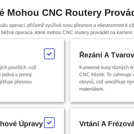
ré Mohou CNC Routery Prová
u operací, přičemž využívá svou přesnost a všestrannost k oži
běžné operace, které mohou CNC routery provádět na kameni:
Řezání A Tvarov
ých površích, což
Kamenné kusy různých tvar
se jedná o jemný
CNC frézek. To zahrnuje v
jišťuje přesnou
obrysů, což umožňuje vý
materiálem.
hové Úpravy
Vrtání A Frézov