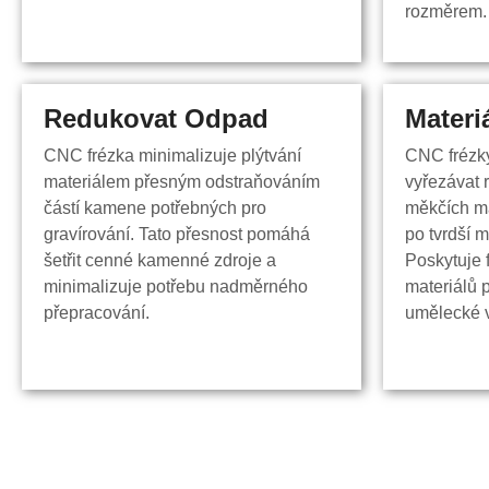
rozměrem.
rozměrem.
Redukovat Odpad
Redukovat odpad
Materi
Materi
CNC frézka minimalizuje plýtvání
CNC frézk
CNC frézka minimalizuje plýtvání
CNC frézk
materiálem přesným odstraňováním
vyřezávat 
materiálem přesným odstraňováním
vyřezávat 
částí kamene potřebných pro
měkčích ma
částí kamene potřebných pro
měkčích ma
gravírování. Tato přesnost pomáhá
po tvrdší m
gravírování. Tato přesnost pomáhá
po tvrdší m
šetřit cenné kamenné zdroje a
Poskytuje f
šetřit cenné kamenné zdroje a
Poskytuje f
minimalizuje potřebu nadměrného
materiálů 
minimalizuje potřebu nadměrného
materiálů 
přepracování.
umělecké v
přepracování.
umělecké v