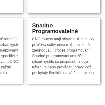
Snadno
Snadno
Programovatelné
programovatelné
působení a
CNC routery mají obvykle uživatelsky
působení a
CNC routery mají obvykle uživatelsky
ezbářských
přívětivá softwarová rozhraní, která
ezbářských
přívětivá softwarová rozhraní, která
onalizovaný
zjednodušují proces programování.
onalizovaný
zjednodušují proces programování.
 specifické
Snadné programování umožňuje
 specifické
Snadné programování umožňuje
povaha CNC
rytcům rychle se přizpůsobit novým
povaha CNC
rytcům rychle se přizpůsobit novým
t každé
návrhům nebo provádět úpravy, což
t každé
návrhům nebo provádět úpravy, což
ovalo
poskytuje flexibilitu v tvůrčím procesu.
ovalo
poskytuje flexibilitu v tvůrčím procesu.