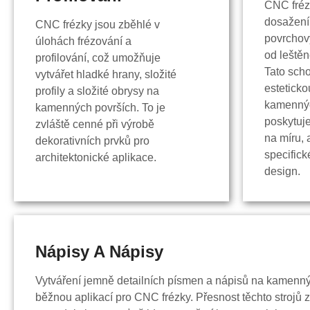
CNC frézk
dosažení
CNC frézky jsou zběhlé v
povrchov
úlohách frézování a
od leštěn
profilování, což umožňuje
Tato sch
vytvářet hladké hrany, složité
esteticko
profily a složité obrysy na
kamennýc
kamenných površích. To je
poskytuj
zvláště cenné při výrobě
na míru, 
dekorativních prvků pro
specific
architektonické aplikace.
design.
Nápisy A Nápisy
Vytváření jemně detailních písmen a nápisů na kamenn
běžnou aplikací pro CNC frézky. Přesnost těchto strojů 