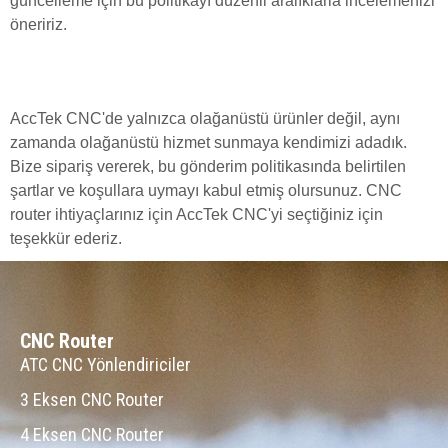
güncelleme için bu politikayı düzenli aralıklarla incelemenizi
öneririz.
AccTek CNC'de yalnızca olağanüstü ürünler değil, aynı
zamanda olağanüstü hizmet sunmaya kendimizi adadık.
Bize sipariş vererek, bu gönderim politikasında belirtilen
şartlar ve koşullara uymayı kabul etmiş olursunuz. CNC
router ihtiyaçlarınız için AccTek CNC'yi seçtiğiniz için
teşekkür ederiz.
CNC Router
ATC CNC Yönlendiriciler
3 Eksen CNC Router
4 Eksen CNC Router