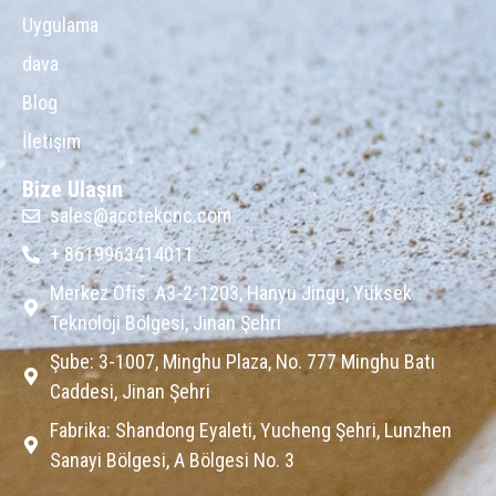
Uygulama
dava
Blog
İletişim
Bize Ulaşın
sales@acctekcnc.com
+ 8619963414011
Merkez Ofis: A3-2-1203, Hanyu Jingu, Yüksek
Teknoloji Bölgesi, Jinan Şehri
Şube: 3-1007, Minghu Plaza, No. 777 Minghu Batı
Caddesi, Jinan Şehri
Fabrika: Shandong Eyaleti, Yucheng Şehri, Lunzhen
Sanayi Bölgesi, A Bölgesi No. 3