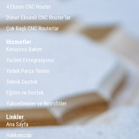
4 Eksen CNC Router
Döner Eksenli CNC Router'lar
Çok Başlı CNC Routerlar
Hizmetler
Koruyucu Bakım
Yazılım Entegrasyonu
Yedek Parça Temini
Teknik Destek
Eğitim ve Destek
Yükseltmeler ve Retrofitler
Linkler
Ana Sayfa
Hakkımızda