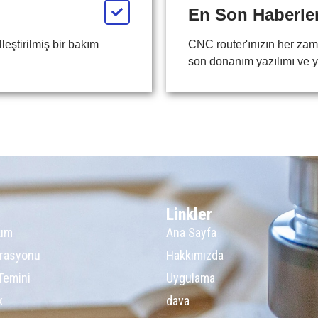
En Son Haberler
lleştirilmiş bir bakım
CNC router'ınızın her zam
son donanım yazılımı ve y
Linkler
kım
Ana Sayfa
grasyonu
Hakkımızda
Temini
Uygulama
k
dava