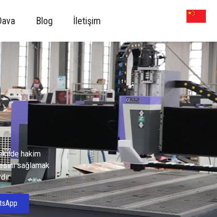
Dava
Blog
İletişim
ekilde hakim
mesini sağlamak
dır.
tsApp