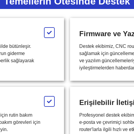
Temellerin Ötesinde Destek
Firmware ve Yaz
lde bütünleşir.
Destek ekibimiz, CNC rout
orun giderme
sağlamak için güncelleme 
erlik sağlayarak
ve yazılım güncellemeleri
iyileştirmelerden haberdar
Erişilebilir İleti
için rutin bakım
Profesyonel destek ekibimi
 bakım görevleri için
e-posta ve çevrimiçi sohbe
yin.
router'larla ilgili hızlı ve 