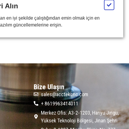
i Alın
an en iyi şekilde çalıştığından emin olmak için en
azılım güncellemelerine erişin.
Bize Ulaşın
sales@acctekcnc.com
+ 8619963414011
Merkez Ofis: A3-2-1203, Hanyu Jingu,
Yüksek Teknoloji Bölgesi, Jinan Şehri