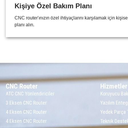
Kişiye Özel Bakım Planı
CNC router'ınızın özel ihtiyaçlarını karşılamak için kişise
planı alın.
CNC Router
Hizmetler
ATC CNC Yönlendiriciler
Koruyucu Ba
3 Eksen CNC Router
Yazılım Ente
4 Eksen CNC Router
Yedek Parça 
4 Eksen CNC Router
Teknik Deste