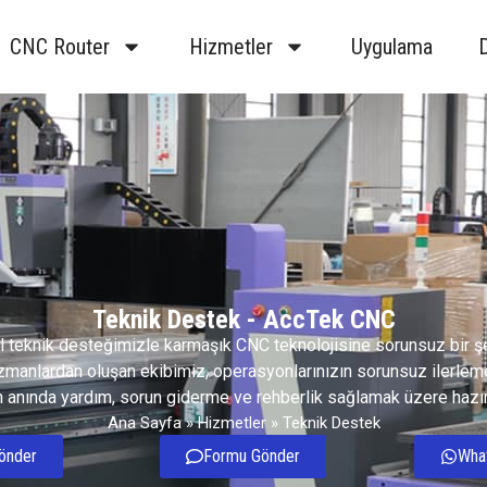
CNC Router
Hizmetler
Uygulama
Teknik Destek - AccTek CNC
 teknik desteğimizle karmaşık CNC teknolojisine sorunsuz bir ş
 Uzmanlardan oluşan ekibimiz, operasyonlarınızın sorunsuz ilerle
n anında yardım, sorun giderme ve rehberlik sağlamak üzere hazır
Ana Sayfa
»
Hizmetler
»
Teknik Destek
önder
Formu Gönder
Wha