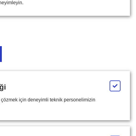
eyimleyin.
ği
ı çözmek için deneyimli teknik personelimizin