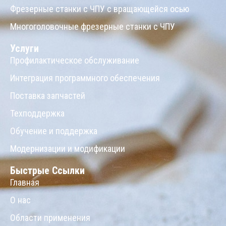
Фрезерные станки с ЧПУ с вращающейся осью
Многоголовочные фрезерные станки с ЧПУ
Услуги
Профилактическое обслуживание
Интеграция программного обеспечения
Поставка запчастей
Техподдержка
Обучение и поддержка
Модернизации и модификации
Быстрые Ссылки
Главная
О нас
Области применения