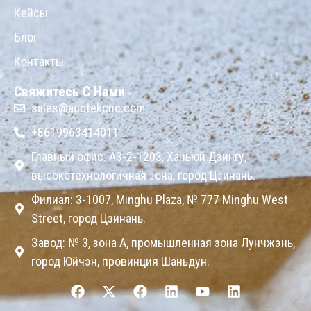
Кейсы
Блог
Контакты
Свяжитесь С Нами
sales@acctekcnc.com
+8619963414011
Главный офис: A3-2-1203, Ханьюй Дзингу,
высокотехнологичная зона, город Цзинань.
Филиал: 3-1007, Minghu Plaza, № 777 Minghu West
Street, город Цзинань.
Завод: № 3, зона А, промышленная зона Лунчжэнь,
город Юйчэн, провинция Шаньдун.