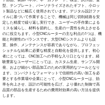
型、テンプレート、パーソナライズされたギフト、小ロッ
ト製品などに幅広く使用されています。デジタル設計ファ
イルに基づいて作業することで、機械は同じ切削経路を安
定した精度で繰り返し実行でき、ユーザーの手作業による
ミスを減らし、材料を節約し、生産の一貫性を向上させる
のに役立ちます。小型CNCルーターの主な利点の1つは、機
能と利便性のバランスです。大型CNCシステムよりも設
置、操作、メンテナンスが容易でありながら、プロフェッ
ショナルな結果に必要な精度と自動化を提供します。初心
者にとっては、CNC加工への手軽な入り口となります。経
験豊富なユーザーにとっては、カスタム生産、サンプル開
発、および細かい部品加工のための実用的なツールとなり
ます。コンパクトなフォーマットで信頼性の高い加工を必
要とする作業場や企業にとって、小型CNCルーターは、効
率を向上させ、設計の可能性を広げ、より優れた制御で高
品質の部品を生産するための費用対効果の高い方法を提供
します。