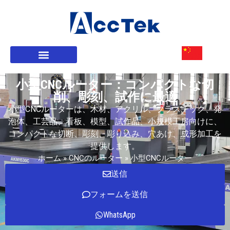
私たちに関しては
CNCのルーター
小型CNCルーター：コンパクトな切
削、彫刻、試作に最適
小型CNCルーターは、木材、アクリル、プラスチック、発
泡体、工芸品、看板、模型、試作品、小規模工房向けに、
コンパクトな切断、彫刻、彫り込み、穴あけ、成形加工を
提供します。
ホーム
»
CNCのルーター
»
小型CNCルーター
送信
フォームを送信
WhatsApp