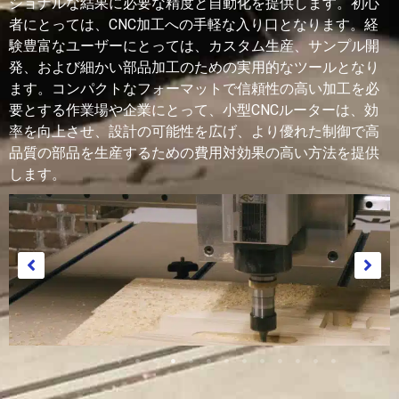
ショナルな結果に必要な精度と自動化を提供します。初心
者にとっては、CNC加工への手軽な入り口となります。経
験豊富なユーザーにとっては、カスタム生産、サンプル開
発、および細かい部品加工のための実用的なツールとなり
ます。コンパクトなフォーマットで信頼性の高い加工を必
要とする作業場や企業にとって、小型CNCルーターは、効
率を向上させ、設計の可能性を広げ、より優れた制御で高
品質の部品を生産するための費用対効果の高い方法を提供
します。