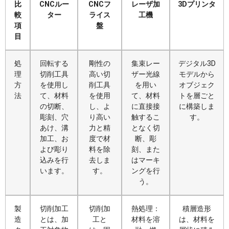
比
CNCルー
CNCフ
レーザ加
3Dプリンタ
較
ター
ライス
工機
項
盤
目
処
回転する
剛性の
集束レー
デジタル3D
理
切削工具
高い切
ザー光線
モデルから
方
を使用し
削工具
を用い
オブジェク
法
て、材料
を使用
て、材料
トを層ごと
の切断、
し、よ
に直接接
に構築しま
彫刻、穴
り高い
触するこ
す。
あけ、溝
力と精
となく切
加工、お
度で材
断、彫
よび彫り
料を除
刻、また
込みを行
去しま
はマーキ
います。
す。
ングを行
う。
製
切削加工
切削加
熱処理：
積層造形
造
とは、加
工と
材料を溶
は、材料を