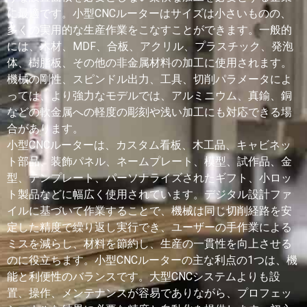
に最適です。小型CNCルーターはサイズは小さいものの、
多くの実用的な生産作業をこなすことができます。一般的
には、木材、MDF、合板、アクリル、プラスチック、発泡
体、樹脂板、その他の非金属材料の加工に使用されます。
機械の剛性、スピンドル出力、工具、切削パラメータによ
っては、より強力なモデルでは、アルミニウム、真鍮、銅
などの軟金属への軽度の彫刻や浅い加工にも対応できる場
合があります。
小型CNCルーターは、カスタム看板、木工品、キャビネッ
ト部品、装飾パネル、ネームプレート、模型、試作品、金
型、テンプレート、パーソナライズされたギフト、小ロッ
ト製品などに幅広く使用されています。デジタル設計ファ
イルに基づいて作業することで、機械は同じ切削経路を安
定した精度で繰り返し実行でき、ユーザーの手作業による
ミスを減らし、材料を節約し、生産の一貫性を向上させる
のに役立ちます。小型CNCルーターの主な利点の1つは、機
能と利便性のバランスです。大型CNCシステムよりも設
置、操作、メンテナンスが容易でありながら、プロフェッ