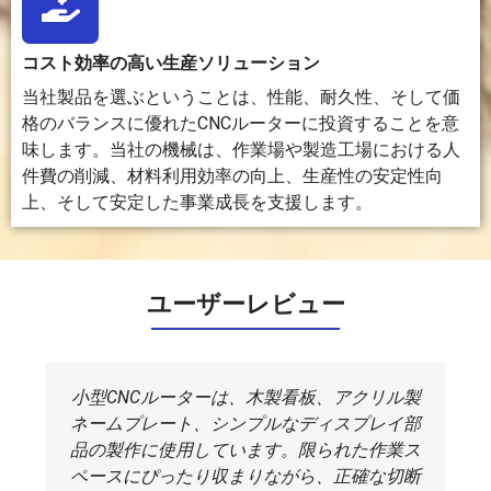
が必要
です。
コスト効率の高い生産ソリューション
当社製品を選ぶということは、性能、耐久性、そして価
ワ
機械の操
通常、
換気、排
プリンター
格のバランスに優れたCNCルーターに投資することを意
ー
作、シー
強固な
煙、防
のサイズや
ク
トの装
基礎
火、およ
用紙の種類
味します。当社の機械は、作業場や製造工場における人
ス
填、集
と、よ
びレーザ
にもよりま
件費の削減、材料利用効率の向上、生産性の安定性向
ペ
塵、完成
り厳密
ー安全対
すが、通常
上、そして安定した事業成長を支援します。
ー
品の保管
に管理
策が必要
は設置面積
ス
に十分な
された
です。
が少なくて
の
スペース
加工環
済みます。
要
が必要で
境が必
ユーザーレビュー
件
す。
要とな
る。
安
主なリス
主なリ
主な危険
主なリスク
小型CNCルーターは、木製看板、アクリル製
全
クとして
スクと
として
としては、
ネームプレート、シンプルなディスプレイ部
に
は、回転
して
は、レー
高温のノズ
品の製作に使用しています。限られた作業ス
関
工具、飛
は、鋭
ザー放
ル、加熱さ
ペースにぴったり収まりながら、正確な切断
す
散する切
利な工
射、煙、
れたベッ