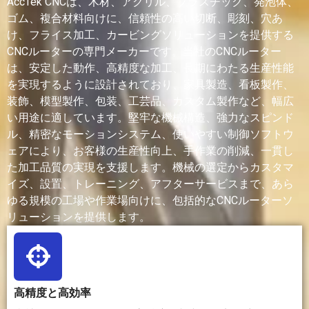
AccTek CNCは、木材、アクリル、プラスチック、発泡体、
ゴム、複合材料向けに、信頼性の高い切断、彫刻、穴あ
適
木材、
金属、
レーザー
プリンター
け、フライス加工、カービングソリューションを提供する
切
MDF、合
エンジ
の種類に
の種類によ
CNCルーターの専門メーカーです。当社のCNCルーター
な
板、アク
ニアリ
もよる
っては、プ
は、安定した動作、高精度な加工、長期にわたる生産性能
材
リル、
ングプ
が、木
ラスチッ
を実現するように設計されており、家具製造、看板製作、
料
PVC、プ
ラスチ
材、アク
ク、樹脂、
ラスチッ
ック、
リル、
ナイロン、
装飾、模型製作、包装、工芸品、カスタム製作など、幅広
ク、発泡
硬質材
紙、布
複合材料、
い用途に適しています。堅牢な機械構造、強力なスピンド
体、ゴ
料、精
地、革、
ワックス、
ル、精密なモーションシステム、使いやすい制御ソフトウ
ム、皮
密工業
プラスチ
および一部
ェアにより、お客様の生産性向上、手作業の削減、一貫し
革、複合
材料。
ック、ガ
の金属粉末
た加工品質の実現を支援します。機械の選定からカスタマ
材料、お
ラス、金
が使用され
イズ、設置、トレーニング、アフターサービスまで、あら
よび一部
属などに
る。
ゆる規模の工場や作業場向けに、包括的なCNCルーターソ
の軟質金
対応でき
属。
る。
リューションを提供します。
切
板材、パ
大型シ
薄板や細
通常は、部
削
ネル、看
ートの
かい輪郭
品を層ごと
速
板、家具
加工に
の切断に
に積み重ね
高精度と高効率
度
部品の迅
は時間
非常に高
ていくた