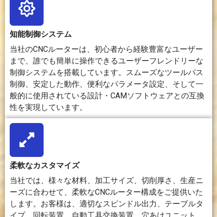
かなエッ
とで、
はわずか
要になるこ
ジと彫刻
優れた
に焦げた
とがありま
面を作り
表面仕
ような縁
す。
知能制御システム
出すこと
上げを
が残る場
ができ
実現で
合があり
当社のCNCルーターは、初心者から経験豊富なユーザー
る。
きる。
ます。
まで、誰でも簡単に操作できるユーザーフレンドリーな
制御システムを搭載しています。スムーズなツールパス
制御、安定した動作、便利なパラメータ設定、そして一
3D
2D切削、
複雑な
主に2次
複雑な3D形
処
2.5Dレリ
3D加工
元の切削
状、中空構
般的に使用されている設計・CAMソフトウェアとの互換
理
ーフ彫
や高精
加工や表
造、内部形
性を実現しています。
能
刻、およ
度形状
面彫刻に
状に最適で
力
び一部の
の加工
使用さ
す。
3D彫刻に
に最適
れ、真の
適してい
です。
3次元形
ます。
状加工に
柔軟なカスタマイズ
は限界が
ある。
当社では、様々な材料、加工サイズ、切削厚さ、生産ニ
ーズに合わせて、柔軟なCNCルーター構成をご提供いた
生
家具部
精密部
平面材料
大量生産よ
します。お客様は、適切なスピンドル出力、テーブルタ
産
品、看
品の加
の高速切
りも、試作
イプ、回転装置、自動工具交換装置、穴あけユニット、