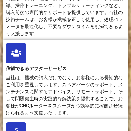
ト、お
導、操作トレーニング、トラブルシューティングなど、
よび測
購入前後の専門的なサポートを提供しています。当社の
定ツー
技術チームは、お客様が機械を正しく使用し、処理パラ
ルが必
メータを最適化し、不要なダウンタイムを削減できるよ
要で
う支援します。
す。
セ
中程度の
より高
中程度。
難易度：中
ッ
難易度。
度な加
焦点設
程度。スラ
ト
ツールパ
工に
定、パラ
イス処理、
信頼できるアフターサービス
ア
スのプロ
は、精
メータ調
材料準備、
ッ
グラミン
密なク
整、換
ベッドレベ
当社は、機械の納入だけでなく、お客様による長期的な
プ
グ、材料
ラン
気、およ
リング、プ
ご利用を重視しています。スペアパーツのサポート、メ
の
の修正、
プ、工
び安全管
リントキャ
ンテナンスに関するアドバイス、リモートサポート、そ
複
工具の選
具設
理が必要
リブレーシ
して問題発生時の実践的な解決策を提供することで、お
雑
定、およ
定、加
です。
ョンが必要
客様がCNCルーターをスムーズかつ効率的に稼働させ続
さ
び粉塵対
工戦
です。
策が必要
略、お
けられるよう支援いたします。
です。
よびク
ーラン
ト制御