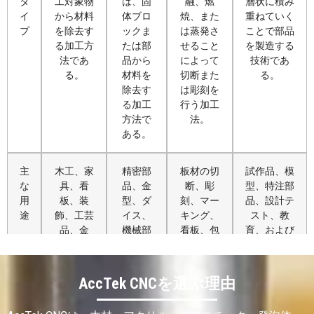
タ
工対象物
は、固
融、燃
層状に積み
イ
から材料
体ブロ
焼、また
重ねていく
プ
を除去す
ックま
は蒸発さ
ことで部品
る加工方
たは部
せること
を製造する
法であ
品から
によって
技術であ
る。
材料を
切断また
る。
除去す
は彫刻を
る加工
行う加工
方法で
法。
ある。
主
木工、家
精密部
板材の切
試作品、模
な
具、看
品、金
断、彫
型、特注部
用
板、装
型、ダ
刻、マー
品、設計テ
途
飾、工芸
イス、
キング、
スト、教
品、金
機械部
看板、包
育、および
型、プラ
品、お
装、繊維
少量生産。
スチッ
よび工
製品、装
ク、発泡
業用機
飾品。
AccTek CNCを選ぶ理由
体、パネ
械加
ル加工。
工。