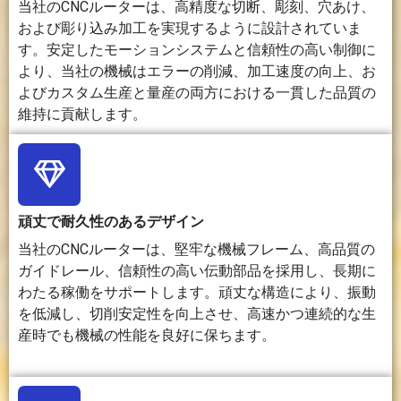
速な製
がかか
速です。
め、製造速
当社のCNCルーターは、高精度な切断、彫刻、穴あけ、
作。
るが、
度が遅くな
および彫り込み加工を実現するように設計されていま
精密加
る。
す。安定したモーションシステムと信頼性の高い制御に
工には
より、当社の機械はエラーの削減、加工速度の向上、お
強い。
よびカスタム生産と量産の両方における一貫した品質の
維持に貢献します。
処
木工、広
精密機
薄い素材
精度は、プ
理
告、およ
械部品
や複雑な
リンターの
精
び一般的
の精度
模様に対
種類、積層
度
な製造に
を向上
しても高
高さ、材
おいて、
させま
い精度を
料、および
高い精度
す。
発揮しま
キャリブレ
頑丈で耐久性のあるデザイン
を発揮し
す。
ーションに
当社のCNCルーターは、堅牢な機械フレーム、高品質の
ます。
よって異な
ガイドレール、信頼性の高い伝動部品を採用し、長期に
ります。
わたる稼働をサポートします。頑丈な構造により、振動
を低減し、切削安定性を向上させ、高速かつ連続的な生
表
適切な工
精密な
素材によ
多くの場
産時でも機械の性能を良好に保ちます。
面
具とパラ
工具と
っては、
合、レイヤ
仕
メータを
加工技
熱による
ーの線が目
上
使用すれ
術を用
跡、変
立つため、
げ
ば、滑ら
いるこ
色、また
後処理が必