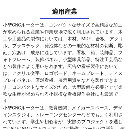
適用産業
ラミネート
小型CNCルーターは、コンパクトなサイズで高精度な加工
が求められる産業や作業現場で広く利用されています。木
工や工芸品の製作においては、木材、MDF、合板、アクリ
ル、プラスチック、発泡体などの一般的な材料の切断、彫
刻、穴あけ、成形に適しています。看板、箱、装飾品、フ
ォトフレーム、装飾パネル、小型家具部品、特注工芸品な
どの製作によく用いられます。広告や看板製作において
は、アクリル文字、ロゴボード、ネームプレート、ディス
プレイパネル、店舗看板、展示用資材などを製作できま
す。コンパクトなサイズのため、大型設備を必要とせず柔
軟な生産が求められる小規模な看板製作会社にも最適で
す。
小型CNCルーターは、教育機関、メイカースペース、デザ
インスタジオ、トレーニングセンターなどでもよく利用さ
れています。学生や初心者が、実際のプロジェクトを通し
てCAD/CAMソフトウェア、CNC操作、ツールパス設計、デ