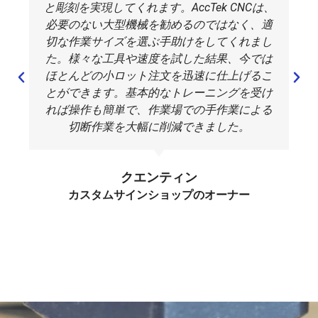
と彫刻を実現してくれます。AccTek CNCは、
る
削屑、粉
具、切
ガス、火
ド、樹脂へ
考
塵、騒
削屑、
災、高温
の曝露、ヒ
必要のない大型機械を勧めるのではなく、適
慮
音、およ
クーラ
などが挙
ューム、可
切な作業サイズを選ぶ手助けをしてくれまし
事
び工作物
ント、
げられ
動部品など
た。様々な工具や速度を試した結果、今では
項
の動きな
高い切
る。
が挙げられ
ほとんどの小ロット注文を迅速に仕上げるこ
どが挙げ
削力、
ます。
とができます。基本的なトレーニングを受け
られる。
機械の
れば操作も簡単で、作業場での手作業による
動きな
切断作業を大幅に削減できました。
どが挙
げられ
る。
クエンティン
カスタムサインショップのオーナー
コ
木工、看
より強
レーザー
初期費用は
ス
板製作、
固な構
の種類、
低く抑えら
ト
パネル加
造、精
出力、作
れる場合も
ポ
工などの
密な部
業面積、
あるが、産
ジ
事業にと
品、そ
安全シス
業用システ
シ
って、多
して専
テムによ
ムや材料は
ョ
くの場
用の工
ってコス
高価になる
ン
合、費用
具が必
トは大き
可能性があ
対効果が
要とな
く異なり
る。