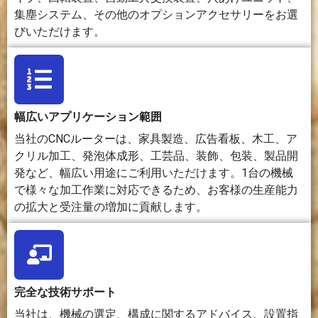
効
板、パネ
工には
断および
品や少量生
集塵システム、その他のオプションアクセサリーをお選
率
ル、装飾
効率的
彫刻に非
産に適して
びいただけます。
品などの
だが、
常に効率
いる。
大量生産
通常は
的です。
に効率的
より多
です。
くのセ
ットア
ップ時
幅広いアプリケーション範囲
間が必
当社のCNCルーターは、家具製造、広告看板、木工、ア
要とな
クリル加工、発泡体成形、工芸品、装飾、包装、製品開
る。
発など、幅広い用途にご利用いただけます。1台の機械
で様々な加工作業に対応できるため、お客様の生産能力
工
ルーター
フライ
レンズ、
フィラメン
の拡大と受注量の増加に貢献します。
具
ビット、
ス加工
ミラー、
ト、樹脂、
の
ドリルビ
用カッ
ノズル、
粉末、ノズ
要
ット、彫
ター、
補助ガ
ル、造形プ
件
刻工具、
ツール
ス、およ
レート、お
コレッ
ホルダ
び排煙シ
よびサポー
ト、治具
ー、治
ステムが
ト材が必要
完全な技術サポート
が必要で
具、ク
必要で
です。
す。
ーラン
す。
当社は、機械の選定、構成に関するアドバイス、設置指