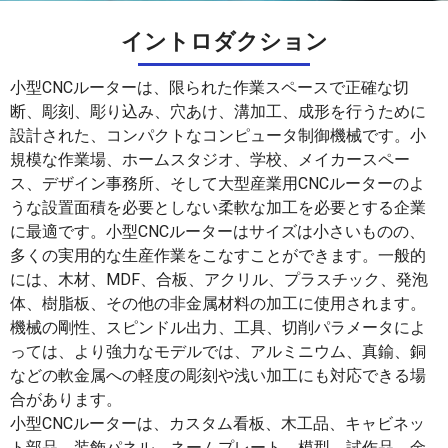
イントロダクション
小型CNCルーターは、限られた作業スペースで正確な切
断、彫刻、彫り込み、穴あけ、溝加工、成形を行うために
設計された、コンパクトなコンピュータ制御機械です。小
規模な作業場、ホームスタジオ、学校、メイカースペー
ス、デザイン事務所、そして大型産業用CNCルーターのよ
うな設置面積を必要としない柔軟な加工を必要とする企業
に最適です。小型CNCルーターはサイズは小さいものの、
多くの実用的な生産作業をこなすことができます。一般的
には、木材、MDF、合板、アクリル、プラスチック、発泡
体、樹脂板、その他の非金属材料の加工に使用されます。
機械の剛性、スピンドル出力、工具、切削パラメータによ
っては、より強力なモデルでは、アルミニウム、真鍮、銅
などの軟金属への軽度の彫刻や浅い加工にも対応できる場
合があります。
小型CNCルーターは、カスタム看板、木工品、キャビネッ
ト部品、装飾パネル、ネームプレート、模型、試作品、金